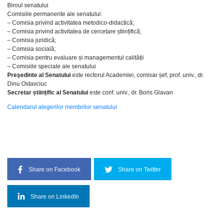
Biroul senatului
Comisiile permanente ale senatului:
– Comisia privind activitatea metodico-didactică;
– Comisia privind activitatea de cercetare științifică;
– Comisia juridică;
– Comisia socială;
– Comisia pentru evaluare și managementul calității
– Comisiile speciale ale senatului
Preşedinte al Senatului
este rectorul Academiei, comisar șef, prof. univ., dr.
Dinu Ostavciuc
Secretar științific al Senatului
este conf. univ., dr. Boris Glavan
Calendarul alegerilor membrilor senatului
Share on Facebook
Share on Twitter
Share on LinkedIn