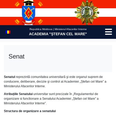
Skip
to
content
Republica Moldova | Ministerul Afacerilor Interne
ACADEMIA "ŞTEFAN CEL MARE"
Senat
Senatul
reprezintă comunitatea universitară şi este organul suprem de
conducere, deliberare, decizie şi control al Academiei „Ștefan cel Mare” a
Ministerului Afacerilor Interne.
Atribuţiile Senatului
universitar sunt precizate în „Regulamentul de
organizare si functionare a Senatului Academiei „Ștefan cel Mare” a
Ministerului Afacerilor Interne”.
Structura de organizare a senatului