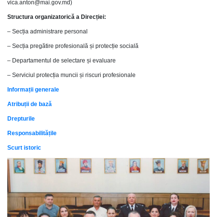
vica.anton@mai.gov.md)
Structura organizatorică a Direcției:
– Secția administrare personal
– Secția pregătire profesională și protecție socială
– Departamentul de selectare și evaluare
– Serviciul protecția muncii și riscuri profesionale
Informații generale
Atribuții de bază
Drepturile
Responsabilitățile
Scurt istoric