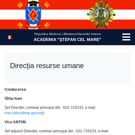
Skip
to
content
Republica Moldova | Ministerul Afacerilor Interne
ACADEMIA "ŞTEFAN CEL MARE"
Direcţia resurse umane
Conducerea:
Sîrbu Ivan
,
Șef Direcției, comisar principal (tel.: 022-725233, e-mail
ivan.sirbu@mai.gov.md
)
Vica ANTON
,
Șef adjunct Direcției, comisar principal (tel.: 022-725233, e-mail