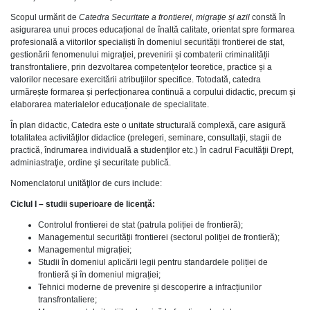
Scopul urmărit de
Catedra Securitate a frontierei, migrație și azil
constă în
asigurarea unui proces educațional de înaltă calitate, orientat spre formarea
profesională a viitorilor specialiști în domeniul securității frontierei de stat,
gestionării fenomenului migrației, prevenirii și combaterii criminalității
transfrontaliere, prin dezvoltarea competențelor teoretice, practice și a
valorilor necesare exercitării atribuțiilor specifice. Totodată, catedra
urmărește formarea și perfecționarea continuă a corpului didactic, precum și
elaborarea materialelor educaționale de specialitate.
În plan didactic, Catedra este o unitate structurală complexă, care asigură
totalitatea activităţilor didactice (prelegeri, seminare, consultaţii, stagii de
practică, îndrumarea individuală a studenţilor etc.) în cadrul Facultăţii Drept,
adminiastraţie, ordine şi securitate publică.
Nomenclatorul unităţilor de curs include:
Ciclul I – studii superioare de licenţă:
Controlul frontierei de stat (patrula poliției de frontieră);
Managementul securității frontierei (sectorul poliției de frontieră);
Managementul migrației;
Studii în domeniul aplicării legii pentru standardele poliției de
frontieră și în domeniul migrației;
Tehnici moderne de prevenire și descoperire a infracțiunilor
transfrontaliere;