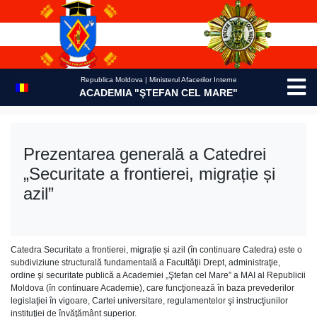
Skip
to
content
Republica Moldova | Ministerul Afacerilor Interne
ACADEMIA "ŞTEFAN CEL MARE"
Prezentarea generală a Catedrei
„Securitate a frontierei, migrație și
azil”
Catedra Securitate a frontierei, migrație și azil (în continuare Catedra) este o
subdiviziune structurală fundamentală a Facultăţii Drept, administraţie,
ordine şi securitate publică a Academiei „Ştefan cel Mare” a MAI al Republicii
Moldova (în continuare Academie), care funcţionează în baza prevederilor
legislaţiei în vigoare, Cartei universitare, regulamentelor şi instrucţiunilor
instituţiei de învăţământ superior.