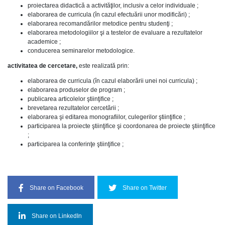
proiectarea didactică a activităţilor, inclusiv a celor individuale ;
elaborarea de curricula (în cazul efectuării unor modificări) ;
elaborarea recomandărilor metodice pentru studenţi ;
elaborarea metodologiilor şi a testelor de evaluare a rezultatelor
academice ;
conducerea seminarelor metodologice.
activitatea de cercetare,
este realizată prin:
elaborarea de curricula (în cazul elaborării unei noi curricula) ;
elaborarea produselor de program ;
publicarea articolelor ştiinţifice ;
brevetarea rezultatelor cercetării ;
elaborarea şi editarea monografiilor, culegerilor ştiinţifice ;
participarea la proiecte ştiinţifice şi coordonarea de proiecte ştiinţifice
;
participarea la conferinţe ştiinţifice ;
Share on Facebook
Share on Twitter
Share on LinkedIn