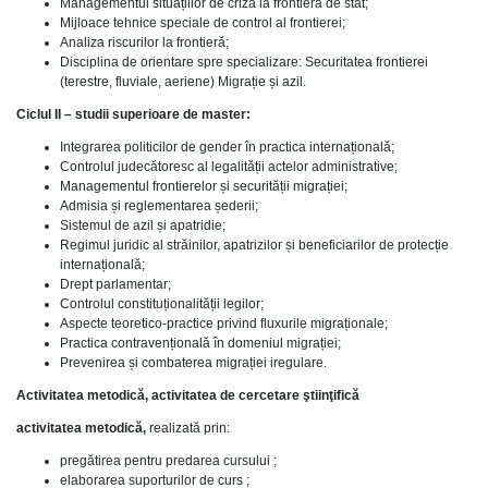
Managementul situațiilor de criză la frontiera de stat;
Mijloace tehnice speciale de control al frontierei;
Analiza riscurilor la frontieră;
Disciplina de orientare spre specializare: Securitatea frontierei
(terestre, fluviale, aeriene) Migrație și azil.
Ciclul II – studii superioare de master:
Integrarea politicilor de gender în practica internațională;
Controlul judecătoresc al legalității actelor administrative;
Managementul frontierelor și securității migrației;
Admisia și reglementarea șederii;
Sistemul de azil și apatridie;
Regimul juridic al străinilor, apatrizilor și beneficiarilor de protecție
internațională;
Drept parlamentar;
Controlul constituționalității legilor;
Aspecte teoretico-practice privind fluxurile migraționale;
Practica contravențională în domeniul migrației;
Prevenirea și combaterea migrației iregulare.
Activitatea metodică, activitatea de cercetare ştiinţifică
activitatea metodică,
realizată prin:
pregătirea pentru predarea cursului ;
elaborarea suporturilor de curs ;