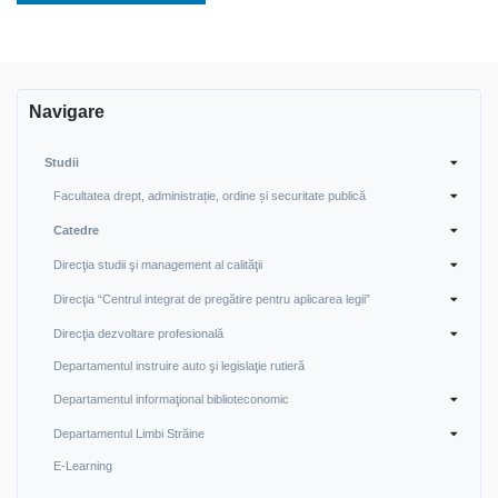
Navigare
Studii
Facultatea drept, administrație, ordine și securitate publică
Catedre
Direcţia studii şi management al calităţii
Direcţia “Centrul integrat de pregătire pentru aplicarea legii”
Direcţia dezvoltare profesională
Departamentul instruire auto şi legislaţie rutieră
Departamentul informaţional biblioteconomic
Departamentul Limbi Străine
E-Learning