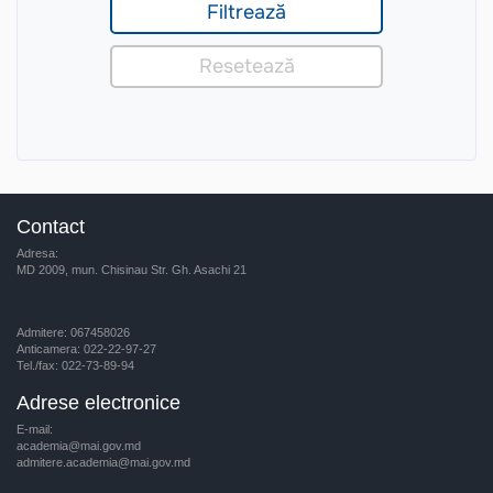
Contact
Adresa:
MD 2009, mun. Chisinau Str. Gh. Asachi 21
Admitere: 067458026
Anticamera: 022-22-97-27
Tel./fax: 022-73-89-94
Adrese electronice
E-mail:
academia@mai.gov.md
admitere.academia@mai.gov.md