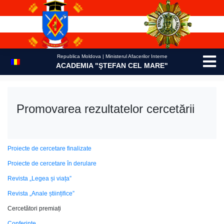
Skip
to
content
Republica Moldova | Ministerul Afacerilor Interne
ACADEMIA "ŞTEFAN CEL MARE"
Promovarea rezultatelor cercetării
Proiecte de cercetare finalizate
Proiecte de cercetare în derulare
Revista „Legea și viața”
Revista „Anale științifice”
Cercetători premiați
Conferinţe