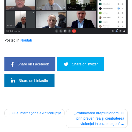
Posted in
Noutati
Share on Facebook
Share on Twitter
Share on LinkedIn
Post
Ziua Internaţională Anticorupţie
„Promovarea drepturilor omului
prin prevenirea și combaterea
navigation
violenței în baza de gen”