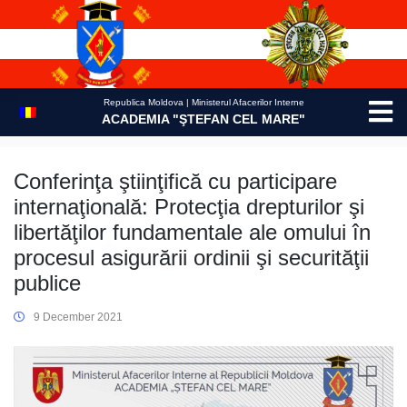
Skip
to
content
Republica Moldova | Ministerul Afacerilor Interne
ACADEMIA "ŞTEFAN CEL MARE"
Conferinţa ştiinţifică cu participare
internaţională: Protecţia drepturilor şi
libertăţilor fundamentale ale omului în
procesul asigurării ordinii şi securităţii
publice
9 December 2021