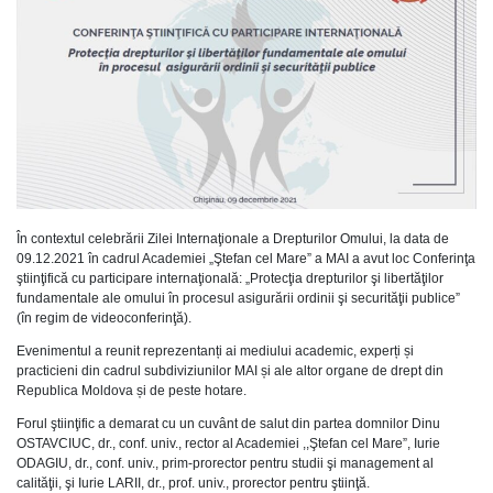
În contextul celebrării Zilei Internaţionale a Drepturilor Omului, la data de
09.12.2021 în cadrul Academiei „Ştefan cel Mare” a MAI a avut loc Conferinţa
ştiinţifică cu participare internaţională: „Protecţia drepturilor şi libertăţilor
fundamentale ale omului în procesul asigurării ordinii şi securităţii publice”
(în regim de videoconferinţă).
Evenimentul a reunit reprezentanți ai mediului academic, experți și
practicieni din cadrul subdiviziunilor MAI și ale altor organe de drept din
Republica Moldova și de peste hotare.
Forul ştiinţific a demarat cu un cuvânt de salut din partea domnilor Dinu
OSTAVCIUC, dr., conf. univ., rector al Academiei ,,Ştefan cel Mare”, Iurie
ODAGIU, dr., conf. univ., prim-prorector pentru studii şi management al
calităţii, şi Iurie LARII, dr., prof. univ., prorector pentru ştiinţă.