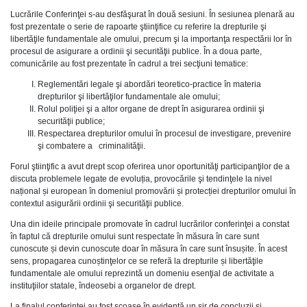
Lucrările Conferinţei s-au desfăşurat în două sesiuni. În sesiunea plenară au
fost prezentate o serie de rapoarte ştiinţifice cu referire la drepturile şi
libertăţile fundamentale ale omului, precum şi la importanţa respectării lor în
procesul de asigurare a ordinii şi securităţii publice. În a doua parte,
comunicările au fost prezentate în cadrul a trei secţiuni tematice:
Reglementări legale şi abordări teoretico-practice în materia
drepturilor şi libertăţilor fundamentale ale omului;
Rolul poliţiei şi a altor organe de drept în asigurarea ordinii şi
securităţii publice;
Respectarea drepturilor omului în procesul de investigare, prevenire
şi combatere a criminalităţii.
Forul ştiinţific a avut drept scop oferirea unor oportunităţi participanţilor de a
discuta problemele legate de evoluția, provocările şi tendinţele la nivel
național și european în domeniul promovării și protecției drepturilor omului în
contextul asigurării ordinii şi securităţii publice.
Una din ideile principale promovate în cadrul lucrărilor conferinţei a constat
în faptul că drepturile omului sunt respectate în măsura în care sunt
cunoscute și devin cunoscute doar în măsura în care sunt însușite. În acest
sens, propagarea cunoștinţelor ce se referă la drepturile și libertăţile
fundamentale ale omului reprezintă un domeniu esenţial de activitate a
instituţiilor statale, îndeosebi a organelor de drept.
La finalul conferinţei au fost scoase în evidenţă un şir de concluzii şi