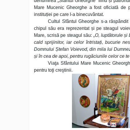
denumirea „Sfântul Gheorghe” fiind și patronul s
Mare Mucenic Gheorghe a fost oficiată de pr
instituției pe care l-a binecuvântat.
Cultul Sfântul Gheorghe s-a răspândit 
chipul său era reprezentat și pe steagul voi
Mare, scrisă pe steagul său:
„O, luptătorule și
cald sprijinitor, iar celor întristați, bucuri
Domnului Ștefan Voievod, din mila lui Dumnez
și în cea de apoi, pentru rugăciunile celor ce t
Viaţa Sfântului Mare Mucenic Gheorghe 
pentru toţi creştinii.