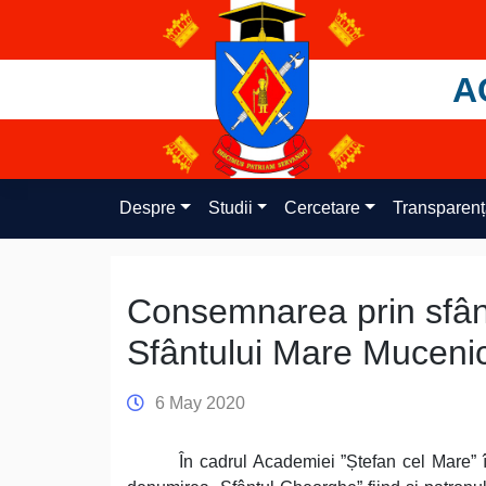
Skip
to
content
A
Despre
Studii
Cercetare
Transparen
Consemnarea prin sfânt
Sfântului Mare Mucenic
6 May 2020
În cadrul Academiei ”Ștefan cel Mare” î