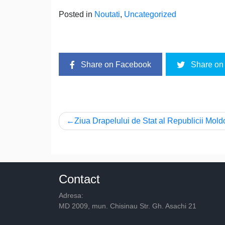
Posted in
Noutati
,
Uncategorized
Share on Facebook
Share on 
Post
Ziua Drapelului de Stat al Republicii Mol
navigation
Contact
Adresa:
MD 2009, mun. Chisinau Str. Gh. Asachi 21