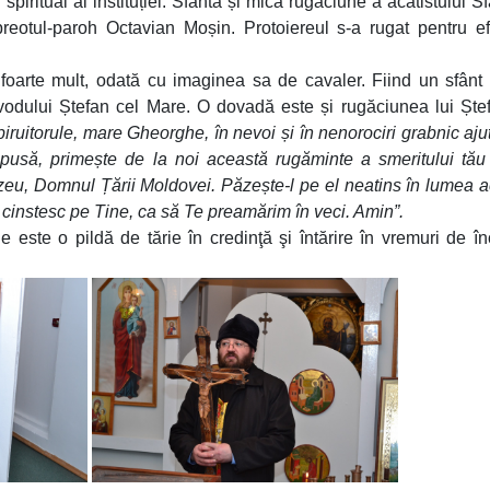
piritual al instituției. Sfânta și mica rugăciune a acatistului Sf
eotul-paroh Octavian Moșin. Protoiereul s-a rugat pentru ef
foarte mult, odată cu imaginea sa de cavaler. Fiind un sfânt m
evodului Ștefan cel Mare. O dovadă este și rugăciunea lui Ște
 biruitorule, mare Gheorghe, în nevoi și în nenorociri grabnic ajut
e nespusă, primește de la noi această rugăminte a smeritului tău
eu, Domnul Țării Moldovei. Păzește-l pe el neatins în lumea 
e cinstesc pe Tine, ca să Te preamărim în veci. Amin”.
este o pildă de tărie în credinţă şi întărire în vremuri de în