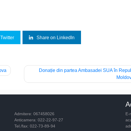
Twitter
Share on LinkedIn
dova
Donație din partea Ambasadei SUA în Repu
Moldo
A
Admitere: 067458026
E-m
Anticamera: 022-22-97-27
ac
Tel./fax: 022-73-89-94
ad