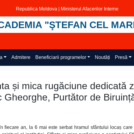
Republica Moldova | Ministerul Afacerilor Interne
CADEMIA "ŞTEFAN CEL MAR
ța
Admitere
Beneficiarii programelor
Noutăți
Presă
a și mica rugăciune dedicată zi
 Gheorghe, Purtător de Biruinț
n fiecare an, la 6 mai este serbat hramul sfântului locaș care