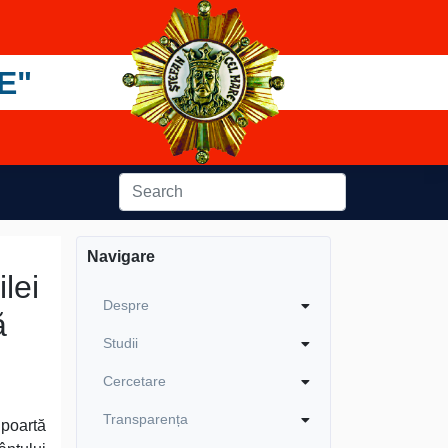
E"
Navigare
lei
Despre
ă
Studii
Cercetare
Transparența
 poartă