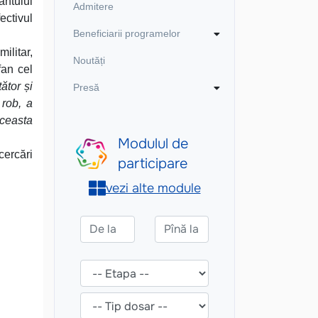
ântului
Admitere
ectivul
Beneficiarii programelor
ilitar,
Noutăți
fan cel
ător și
Presă
 rob, a
aceasta
cercări