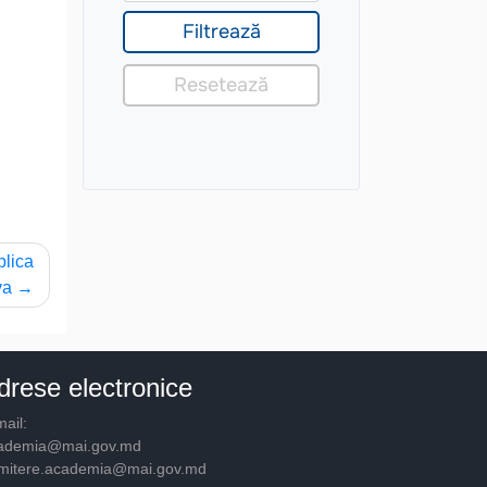
blica
va
drese electronice
ail:
ademia@mai.gov.md
mitere.academia@mai.gov.md