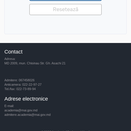
Contact
Adresa:
MD 2009, mun. Chisinau Str. Gh. Asachi 21
Admitere: 067458026
Anticamera: 022-22-97-27
Tel./fax: 022-73-89-94
Adrese electronice
E-mail:
academia@mai.gov.md
admitere.academia@mai.gov.md