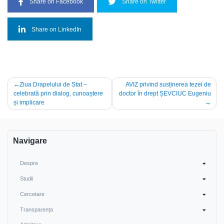
Share on Facebook
Share on Twitter
Share on LinkedIn
Post
Ziua Drapelului de Stat –
AVIZ privind susținerea tezei de
celebrată prin dialog, cunoaștere
doctor în drept ȘEVCIUC Eugeniu
navigation
și implicare
Navigare
Despre
Studii
Cercetare
Transparența