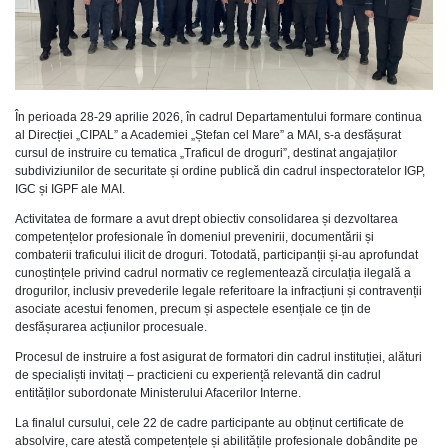
În perioada 28-29 aprilie 2026, în cadrul Departamentului formare continua
al Direcției „CIPAL” a Academiei „Ștefan cel Mare” a MAI, s-a desfășurat
cursul de instruire cu tematica „Traficul de droguri”, destinat angajaților
subdiviziunilor de securitate și ordine publică din cadrul inspectoratelor IGP,
IGC și IGPF ale MAI.
Activitatea de formare a avut drept obiectiv consolidarea și dezvoltarea
competențelor profesionale în domeniul prevenirii, documentării și
combaterii traficului ilicit de droguri. Totodată, participanții și-au aprofundat
cunoștințele privind cadrul normativ ce reglementează circulația ilegală a
drogurilor, inclusiv prevederile legale referitoare la infracțiuni și contravenții
asociate acestui fenomen, precum și aspectele esențiale ce țin de
desfășurarea acțiunilor procesuale.
Procesul de instruire a fost asigurat de formatori din cadrul instituției, alături
de specialiști invitați – practicieni cu experiență relevantă din cadrul
entităților subordonate Ministerului Afacerilor Interne.
La finalul cursului, cele 22 de cadre participante au obținut certificate de
absolvire, care atestă competențele și abilitățile profesionale dobândite pe