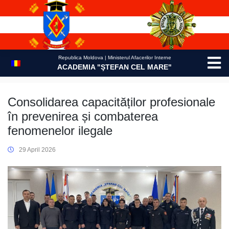
Skip
to
content
Republica Moldova | Ministerul Afacerilor Interne
ACADEMIA "ŞTEFAN CEL MARE"
Consolidarea capacităților profesionale
în prevenirea și combaterea
fenomenelor ilegale
29 April 2026