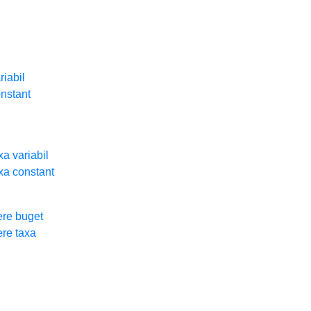
riabil
onstant
xa variabil
axa constant
gere buget
ere taxa