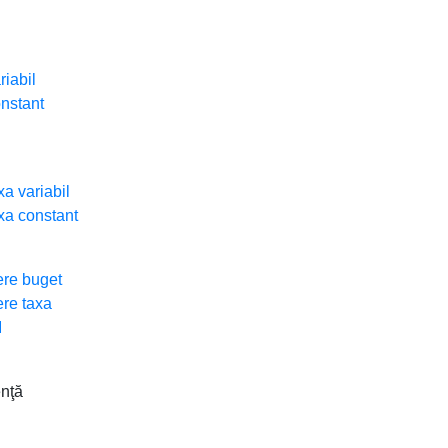
riabil
onstant
xa variabil
axa constant
gere buget
ere taxa
I
enţă