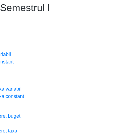
Semestrul I
riabil
onstant
xa variabil
axa constant
ere, buget
ere, taxa