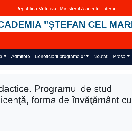
Republica Moldova | Ministerul Afacerilor Interne
CADEMIA "ŞTEFAN CEL MAR
ța
Admitere
Beneficiarii programelor
Noutăți
Presă
didactice. Programul de studii
I licenţă, forma de învăţământ cu