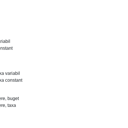
riabil
onstant
xa variabil
axa constant
ere, buget
ere, taxa