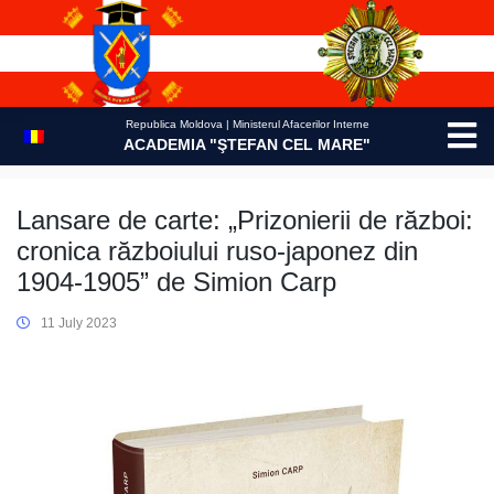
Skip
to
content
Republica Moldova | Ministerul Afacerilor Interne
ACADEMIA "ŞTEFAN CEL MARE"
Lansare de carte: „Prizonierii de război:
cronica războiului ruso-japonez din
1904-1905” de Simion Carp
11 July 2023