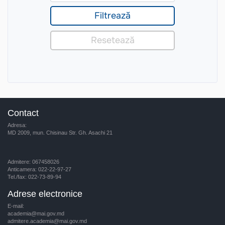
Contact
Adresa:
MD 2009, mun. Chisinau Str. Gh. Asachi 21
Admitere: 067458026
Anticamera: 022-22-97-27
Tel./fax: 022-73-89-94
Adrese electronice
E-mail:
academia@mai.gov.md
admitere.academia@mai.gov.md