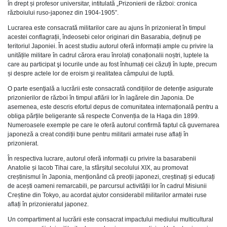
în drept și profesor universitar, intitulată „Prizonierii de război: cronica
războiului ruso-japonez din 1904-1905”.
Lucrarea este consacrată militarilor care au ajuns în prizonierat în timpul
acestei conflagrații, îndeosebi celor originari din Basarabia, deținuți pe
teritoriul Japoniei. În acest studiu autorul oferă informații ample cu privire la
unitățile militare în cadrul cărora erau înrolați conaționalii noștri, luptele la
care au participat şi locurile unde au fost înhumați cei căzuți în lupte, precum
și despre actele lor de eroism şi realitatea câmpului de luptă.
O parte esenţială a lucrării este consacrată condițiilor de detenție asigurate
prizonierilor de război în timpul aflării lor în lagărele din Japonia. De
asemenea, este descris efortul depus de comunitatea internațională pentru a
obliga părțile beligerante să respecte Convenția de la Haga din 1899.
Numeroasele exemple pe care le oferă autorul confirmă faptul că guvernarea
japoneză a creat condiții bune pentru militarii armatei ruse aflați în
prizonierat.
În respectiva lucrare, autorul oferă informații cu privire la basarabenii
Anatolie și Iacob Tihai care, la sfârșitul secolului XIX, au promovat
creștinismul în Japonia, menționând că preoții japonezi, creștinați și educați
de acești oameni remarcabili, pe parcursul activității lor în cadrul Misiunii
Creștine din Tokyo, au acordat ajutor considerabil militarilor armatei ruse
aflați în prizonieratul japonez.
Un compartiment al lucrării este consacrat impactului mediului multicultural