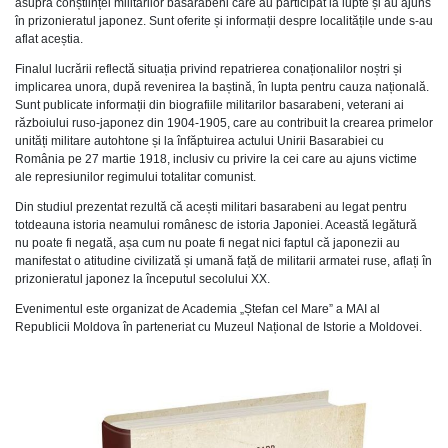
asupra conștiinței militarilor basarabeni care au participat la lupte și au ajuns
în prizonieratul japonez. Sunt oferite și informații despre localitățile unde s-au
aflat aceștia.
Finalul lucrării reflectă situația privind repatrierea conaționalilor noștri și
implicarea unora, după revenirea la baștină, în lupta pentru cauza națională.
Sunt publicate informații din biografiile militarilor basarabeni, veterani ai
războiului ruso-japonez din 1904-1905, care au contribuit la crearea primelor
unități militare autohtone și la înfăptuirea actului Unirii Basarabiei cu
România pe 27 martie 1918, inclusiv cu privire la cei care au ajuns victime
ale represiunilor regimului totalitar comunist.
Din studiul prezentat rezultă că acești militari basarabeni au legat pentru
totdeauna istoria neamului românesc de istoria Japoniei. Această legătură
nu poate fi negată, așa cum nu poate fi negat nici faptul că japonezii au
manifestat o atitudine civilizată și umană față de militarii armatei ruse, aflați în
prizonieratul japonez la începutul secolului XX.
Evenimentul este organizat de Academia „Ștefan cel Mare” a MAI al
Republicii Moldova în parteneriat cu Muzeul Național de Istorie a Moldovei.