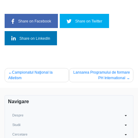
Share on Facebook
Share on Twitter
Share on LinkedIn
Post
Campionatul Naţional la
Lansarea Programului de formare
Atletism
PH International
navigation
Navigare
Despre
Studii
Cercetare