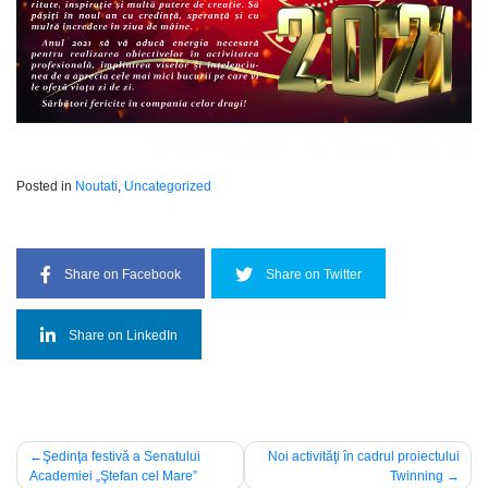
Posted in
Noutati
,
Uncategorized
Share on Facebook
Share on Twitter
Share on LinkedIn
Post
Şedinţa festivă a Senatului
Noi activităţi în cadrul proiectului
Academiei „Ştefan cel Mare”
Twinning
navigation