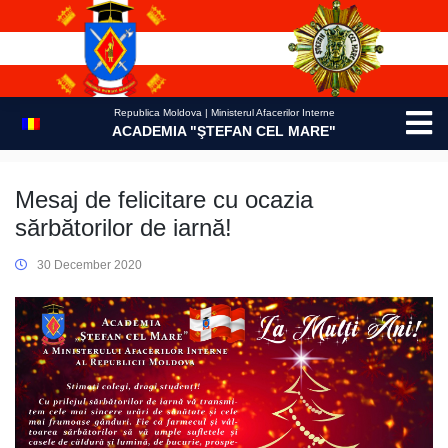
Skip
to
content
Republica Moldova | Ministerul Afacerilor Interne
ACADEMIA "ŞTEFAN CEL MARE"
Mesaj de felicitare cu ocazia
sărbătorilor de iarnă!
30 December 2020