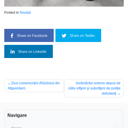
Posted in
Noutati
Share on Facebook
Share on Twitter
Share on LinkedIn
Post
Ziua comemorării (Războiul din
Jurământul solemn depus de
Afganistan)
către ofiţerii şi subofiţerii de poliţie
navigation
debutanţi
Navigare