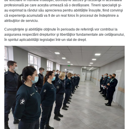
profesională pe care aceștia urmează să o desfășoare. Tinerii specialişti şi-
au exprimat la rândul său aprecierea pentru abilitățile însușite, fiind convinşi
că experienţa acumulată va fi de un real folos în procesul de îndeplinire a
atribuţiilor de serviciu.
Cunoştinţele şi abilităţile obţinute în perioada de referinţă vor contribui la
asigurarea respectării drepturilor şi libertăţilor fundamentale ale cetăţeanului,
în spiritul aplicabilităţii legislaţiei într-un stat de drept.