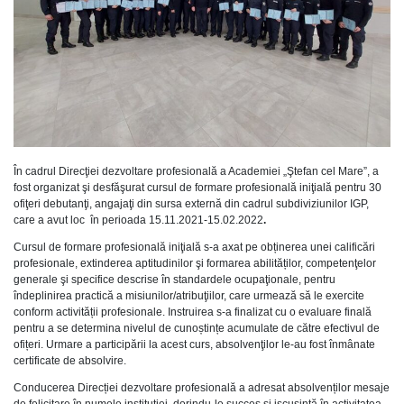
În cadrul Direcţiei dezvoltare profesională a Academiei „Ştefan cel Mare”, a
fost organizat şi desfăşurat cursul de formare profesională iniţială pentru 30
ofiţeri debutanţi, angajaţi din sursa externă din cadrul subdiviziunilor IGP,
care a avut loc în perioada 15.11.2021-15.02.2022
.
Cursul de formare profesională iniţială s-a axat pe obținerea unei calificări
profesionale, extinderea aptitudinilor şi formarea abilităților, competenţelor
generale şi specifice descrise în standardele ocupaţionale, pentru
îndeplinirea practică a misiunilor/atribuţiilor, care urmează să le exercite
conform activității profesionale. Instruirea s-a finalizat cu o evaluare finală
pentru a se determina nivelul de cunoștințe acumulate de către efectivul de
ofițeri. Urmare a participării la acest curs, absolvenţilor le-au fost înmânate
certificate de absolvire.
Conducerea Direcției dezvoltare profesională a adresat absolvenților mesaje
de felicitare în numele instituţiei, dorindu-le succes şi iscusinţă în activitatea