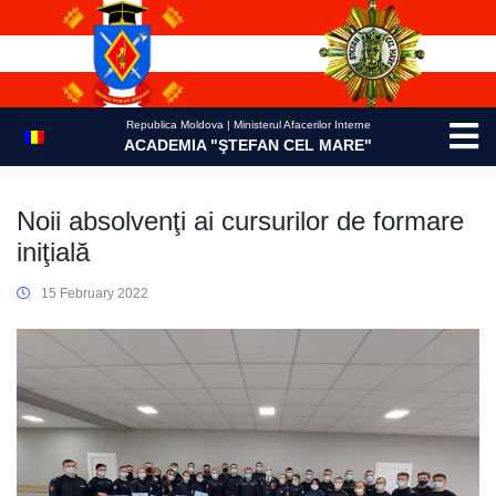
Skip
to
content
Republica Moldova | Ministerul Afacerilor Interne
ACADEMIA "ŞTEFAN CEL MARE"
Noii absolvenţi ai cursurilor de formare
iniţială
15 February 2022