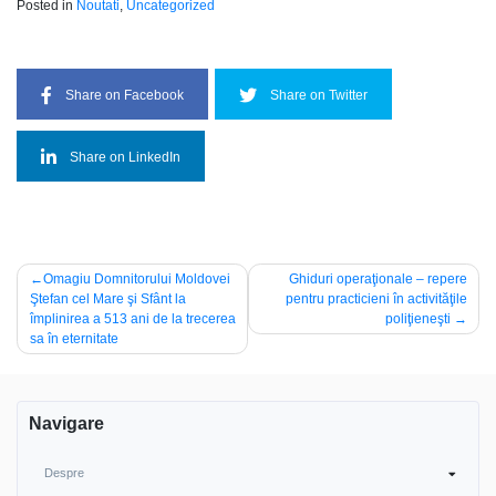
Posted in
Noutati
,
Uncategorized
Share on Facebook
Share on Twitter
Share on LinkedIn
Post
Omagiu Domnitorului Moldovei
Ghiduri operaţionale – repere
Ştefan cel Mare şi Sfânt la
pentru practicieni în activităţile
navigation
împlinirea a 513 ani de la trecerea
poliţieneşti
sa în eternitate
Navigare
Despre