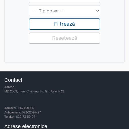
Contact
Adresa:
MD 2009, mun. Chisinau Str. Gh. Asachi 21
Admitere: 067458026
Anticamera: 022-22-97-27
Tel./fax: 022-73-89-94
Adrese electronice