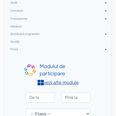
Studii
Cercetare
Transparența
Admitere
Beneficiarii programelor
Noutăți
Presă