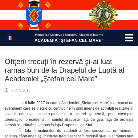
Skip
to
content
Republica Moldova | Ministerul Afacerilor Interne
ACADEMIA "ŞTEFAN CEL MARE"
Ofiţerii trecuţi în rezervă şi-ai luat
rămas bun de la Drapelul de Luptă al
Academiei „Ştefan cel Mare”
7 July 2017
La 6 iulie 2017 în cadrul Academiei „Ştefan cel Mare” s-a marcat un
eveniment care se înscrie cu certitudine în şirul imens de activităţi realizate în
scopul educaţiei militaro-patriotice a tinerei generaţii, prin exemplul
generaţiilor precedente, în spiritul dragostei faţă de ţară, faţă de profesia
aleasă şi jurământul depus în faţa Drapelului de Stat.
În faţa formaţiunilor de studenţi a fost consemnat un moment
solemn, când angajaţii instituţiei trecuţi recent în rezervă şi-au luat rămas bun