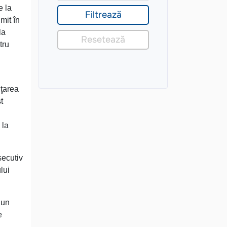
e la
mit în
la
tru
nţarea
t
 la
secutiv
lui
 un
e