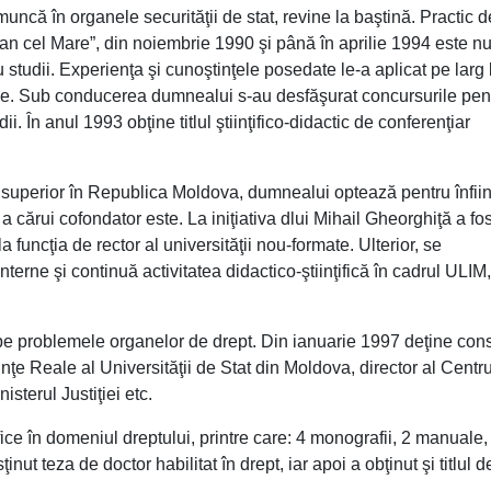
că în organele securităţii de stat, revine la baştină. Practic d
fan cel Mare”, din noiembrie 1990 şi până în aprilie 1994 este nu
 studii. Experienţa şi cunoştinţele posedate le-a aplicat pe larg 
tice. Sub conducerea dumnealui s-au desfăşurat concursurile pen
. În anul 1993 obţine titlul ştiinţifico-didactic de conferenţiar
 superior în Republica Moldova, dumnealui optează pentru înfii
a cărui cofondator este. La iniţiativa dlui Mihail Gheorghiţă a fos
funcţia de rector al universităţii nou-formate. Ulterior, se
terne şi continuă activitatea didactico-ştiinţifică în cadrul ULIM,
l pe problemele organelor de drept. Din ianuarie 1997 deţine con
tiinţe Reale al Universităţii de Stat din Moldova, director al Centru
sterul Justiţiei etc.
ţifice în domeniul dreptului, printre care: 4 monografii, 2 manuale,
nut teza de doctor habilitat în drept, iar apoi a obţinut şi titlul d