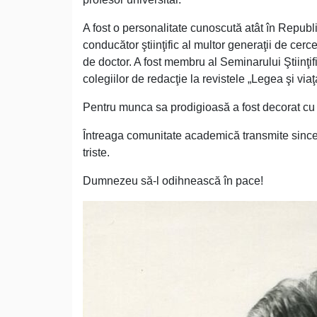
A fost o personalitate cunoscută atât în Republ
conducător ştiinţific al multor generaţii de cer
de doctor. A fost membru al Seminarului Ştiinţifi
colegiilor de redacţie la revistele „Legea şi viaţ
Pentru munca sa prodigioasă a fost decorat cu un
Întreaga comunitate academică transmite since
triste.
Dumnezeu să-l odihnească în pace!