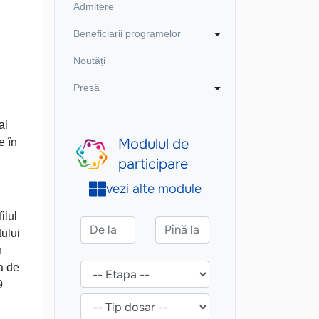
Admitere
Beneficiarii programelor
Noutăți
Presă
al
e în
ilul
tului
n
a de
9