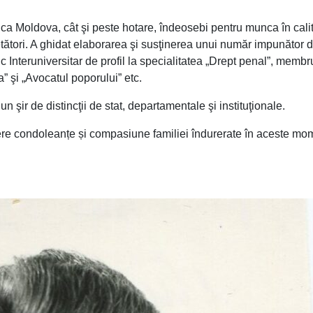
ica Moldova, cât şi peste hotare, îndeosebi pentru munca în cali
cetători. A ghidat elaborarea şi susţinerea unui număr impunător 
c Interuniversitar de profil la specialitatea „Drept penal”, membr
a” şi „Avocatul poporului” etc.
 şir de distincţii de stat, departamentale şi instituţionale.
re condoleanțe și compasiune familiei îndurerate în aceste mo