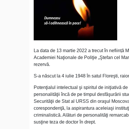
La data de 13 martie 2022 a trecut în neființă M
Academiei Naţionale de Poliţie „Ştefan cel Mare”,
rezervă.
S-a născut la 4 iulie 1948 în satul Floreşti, rai
Potenţialul intelectual şi spiritul de iniţiativă d
personalităţii încă de pe timpul desfăşurării s
Securităţii de Stat al URSS din oraşul Moscova, 
corespondenţă, la aspirantura aceleiaşi instituţ
criminalistică. Alături de personalităţi remarcab
susţine teza de doctor în drept.