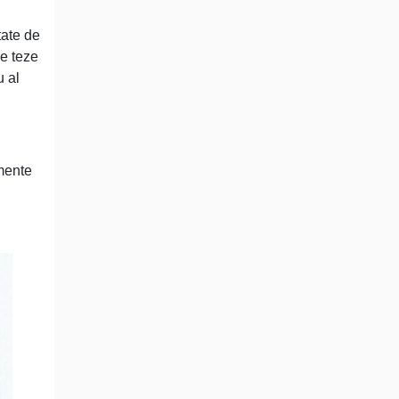
tate de
de teze
u al
mente