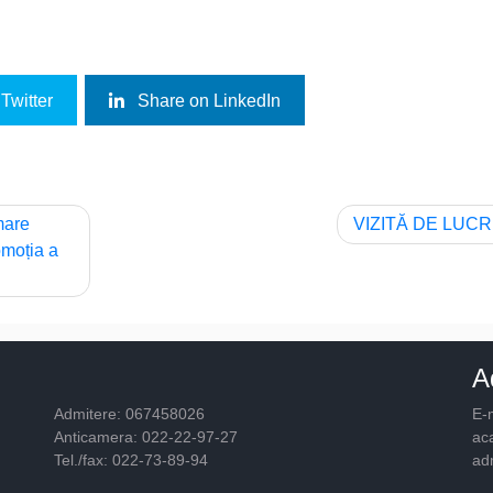
Twitter
Share on LinkedIn
mare
VIZITĂ DE LUC
romoția a
A
Admitere: 067458026
E-m
Anticamera: 022-22-97-27
ac
Tel./fax: 022-73-89-94
ad