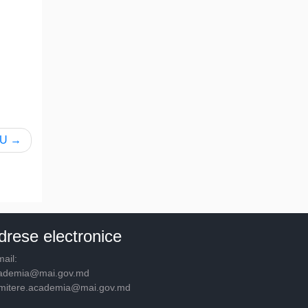
RU
drese electronice
ail:
ademia@mai.gov.md
mitere.academia@mai.gov.md