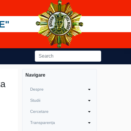
E"
Navigare
ta
Despre
Studii
Cercetare
Transparența