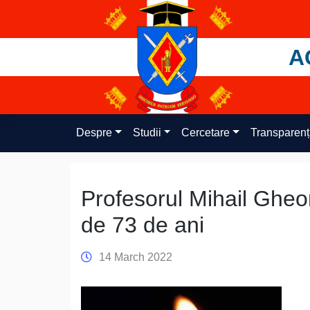
Skip
to
content
A
Despre
Studii
Cercetare
Transparen
Profesorul Mihail Gheorg
de 73 de ani
14 March 2022