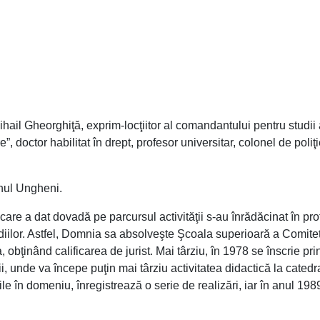
ihail Gheorghiţă, exprim-locţiitor al comandantului pentru studii 
 doctor habilitat în drept, profesor universitar, colonel de poliţi
onul Ungheni.
e care a dat dovadă pe parcursul activităţii s-au înrădăcinat în prof
tudiilor. Astfel, Domnia sa absolveşte Şcoala superioară a Comite
obţinând calificarea de jurist. Mai târziu, în 1978 se înscrie pri
ii, unde va începe puţin mai târziu activitatea didactică la catedr
ile în domeniu, înregistrează o serie de realizări, iar în anul 198