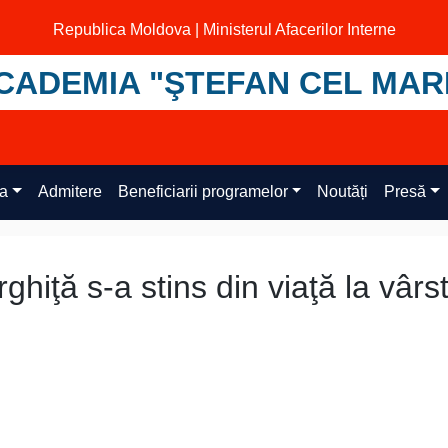
Republica Moldova | Ministerul Afacerilor Interne
CADEMIA "ŞTEFAN CEL MAR
ța
Admitere
Beneficiarii programelor
Noutăți
Presă
hiţă s-a stins din viaţă la vârs