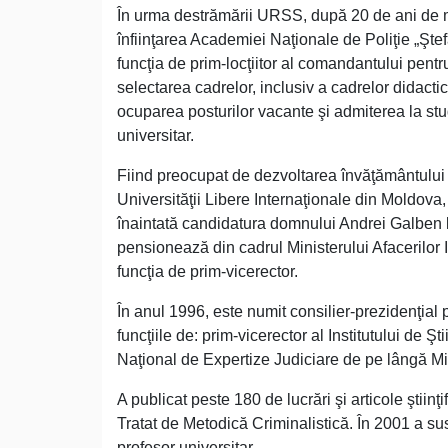
În urma destrămării URSS, după 20 de ani de mun
înfiinţarea Academiei Naţionale de Poliţie „Şte
funcţia de prim-locţiitor al comandantului pentru
selectarea cadrelor, inclusiv a cadrelor didac
ocuparea posturilor vacante şi admiterea la studii
universitar.
Fiind preocupat de dezvoltarea învăţământului
Universităţii Libere Internaţionale din Moldova, 
înaintată candidatura domnului Andrei Galben la 
pensionează din cadrul Ministerului Afacerilor In
funcţia de prim-vicerector.
În anul 1996, este numit consilier-prezidenţia
funcţiile de: prim-vicerector al Institutului de Ş
Naţional de Expertize Judiciare de pe lângă Mini
A publicat peste 180 de lucrări şi articole ştiin
Tratat de Metodică Criminalistică. În 2001 a susţi
profesor universitar.