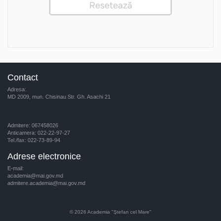
Contact
Adresa:
MD 2009, mun. Chisinau Str. Gh. Asachi 21
Admitere: 067458026
Anticamera: 022-22-97-27
Tel./fax: 022-73-89-94
Adrese electronice
E-mail:
academia@mai.gov.md
admitere.academia@mai.gov.md
© 2026
Academia "Ştefan cel Mare"