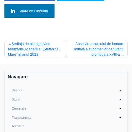
Share on LinkedIn
Post
Şedinţa de bilanţ privind
Absolvirea cursului de formare
realizările Academiei „Ştefan cel
inițială a subofițerilor debutanți,
navigation
Mare” în anul 2023
promoția a XVIII-a
Navigare
Despre
Studii
Cercetare
Transparența
Admitere