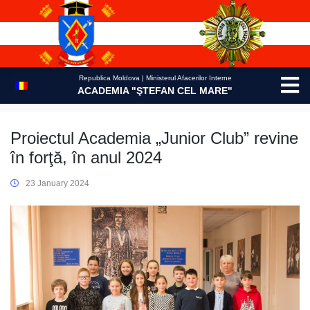
Skip
to
content
Republica Moldova | Ministerul Afacerilor Interne
ACADEMIA "ŞTEFAN CEL MARE"
Proiectul Academia „Junior Club” revine
în forţă, în anul 2024
23 January 2024