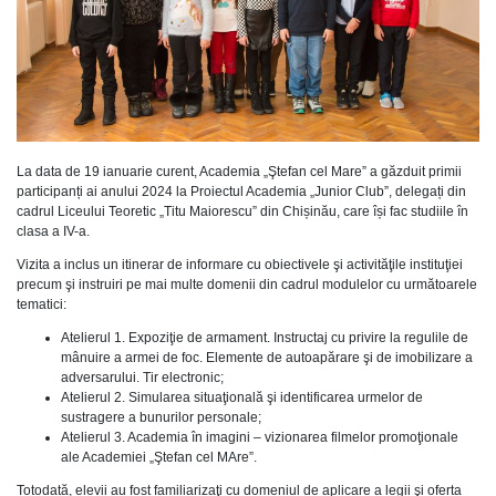
La data de 19 ianuarie curent, Academia „Ştefan cel Mare” a găzduit primii
participanți ai anului 2024 la Proiectul Academia „Junior Club”, delegați din
cadrul Liceului Teoretic „Titu Maiorescu” din Chișinău, care își fac studiile în
clasa a IV-a.
Vizita a inclus un itinerar de informare cu obiectivele şi activităţile instituţiei
precum şi instruiri pe mai multe domenii din cadrul modulelor cu următoarele
tematici:
Atelierul 1. Expoziţie de armament. Instructaj cu privire la regulile de
mânuire a armei de foc. Elemente de autoapărare şi de imobilizare a
adversarului. Tir electronic;
Atelierul 2. Simularea situaţională şi identificarea urmelor de
sustragere a bunurilor personale;
Atelierul 3. Academia în imagini – vizionarea filmelor promoţionale
ale Academiei „Ştefan cel MAre”.
Totodată, elevii au fost familiarizaţi cu domeniul de aplicare a legii şi oferta