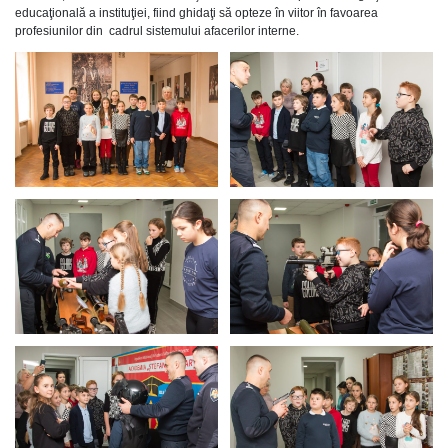
educaţională a instituţiei, fiind ghidaţi să opteze în viitor în favoarea
profesiunilor din cadrul sistemului afacerilor interne.