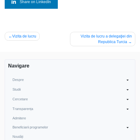
Share on LinkedIn
Post
Vizita de lucru
Vizita de lucru a delegaţiei din
Republica Turcia
navigation
Navigare
Despre
Studii
Cercetare
Transparența
Admitere
Beneficiarii programelor
Noutăți