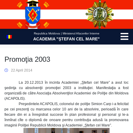
Skip
to
content
Republica Moldova | Ministerul Afacerilor Interne
ACADEMIA "ŞTEFAN CEL MARE"
Promoţia 2003
22 April 2014
La 20.12.2013 în incinta Academiei „Ştefan cel Mare” a avut loc
şedinţa cu absolvenţii promoţiei 2003 a instituţiei. Manifestaţia a fost
organizată de către Asociaţia Absolvenţilor Academiei de Poliţie din Moldova
(ACAPOLIS).
Preşedintele ACAPOLIS, colonelul de poliţie Simion Carp i-a felicitat
pe cei prezenţi cu marcarea celor 10 ani de la absolvire, perioadă în care
fiecare din ei a înregistrat succese în plan profesional şi personal şi le-a
înmînat cîte o diplomă de onoare pentru contribuţia adusă la promovarea
imaginii Poliţiei Republicii Moldova şi Academiei „Ştefan cel Mare”.