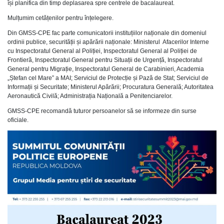
își planifica din timp deplasarea spre centrele de bacalaureat.
Mulțumim cetățenilor pentru înțelegere.
Din GMSS-CPE fac parte comunicatorii instituțiilor naționale din domeniul
ordinii publice, securității și apărării naționale: Ministerul Afacerilor Interne
cu Inspectoratul General al Poliției, Inspectoratul General al Poliției de
Frontieră, Inspectoratul General pentru Situații de Urgență, Inspectoratul
General pentru Migrație, Inspectoratul General de Carabinieri, Academia
„Ștefan cel Mare” a MAI; Serviciul de Protecție și Pază de Stat; Serviciul de
Informații și Securitate; Ministerul Apărării; Procuratura Generală; Autoritatea
Aeronautică Civilă; Administrația Națională a Penitenciarelor.
GMSS-CPE recomandă tuturor persoanelor să se informeze din surse
oficiale.