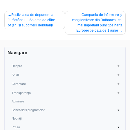
Post
Festivitatea de depunere a
Campania de informare și
Jurământului Solemn de către
conștientizare din Bulboaca- cel
navigation
ofiţerii şi subofiţerii debutanţi
mai important punct pe harta
Europei pe data de 1 iunie
Navigare
Despre
Studii
Cercetare
Transparența
Admitere
Beneficiarii programelor
Noutăți
Presă