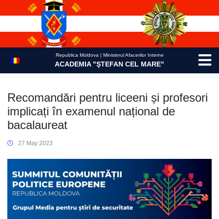
Skip
to
content
Republica Moldova | Ministerul Afacerilor Interne
ACADEMIA "ŞTEFAN CEL MARE"
Recomandări pentru liceeni și profesori
implicați în examenul național de
bacalaureat
27 May 2023