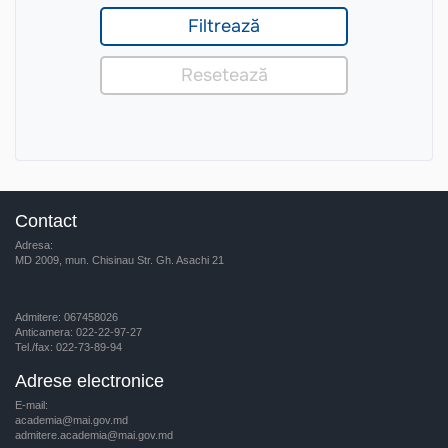
Contact
Adresa:
MD 2009, mun. Chisinau Str. Gh. Asachi 21
Admitere: 067458026
Anticamera: 022-22-97-27
Tel./fax: 022-73-89-94
Adrese electronice
E-mail:
academia@mai.gov.md
admitere.academia@mai.gov.md