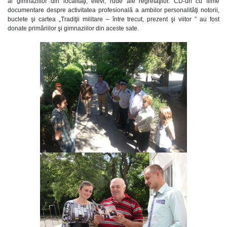
al gimnaziilor din localităţi, elevi, rude ale regretaţilor. CD-uri cu filme
documentare despre activitatea profesională a ambilor personalităţi notorii,
buclete şi cartea „Tradiţii militare – între trecut, prezent şi viitor ” au fost
donate primăriilor şi gimnaziilor din aceste sate.