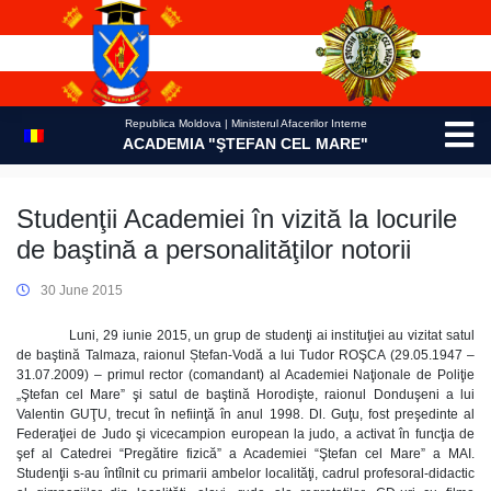
Skip
to
content
Republica Moldova | Ministerul Afacerilor Interne
ACADEMIA "ŞTEFAN CEL MARE"
Studenţii Academiei în vizită la locurile
de baştină a personalităţilor notorii
30 June 2015
Luni, 29 iunie 2015, un grup de studenţi ai instituţiei au vizitat satul
de baştină Talmaza, raionul Ștefan-Vodă a lui Tudor ROŞCA (29.05.1947 –
31.07.2009) – primul rector (comandant) al Academiei Naţionale de Poliţie
„Ştefan cel Mare” şi satul de baştină Horodişte, raionul Donduşeni a lui
Valentin GUŢU, trecut în nefiinţă în anul 1998. Dl. Guţu, fost preşedinte al
Federaţiei de Judo şi vicecampion european la judo, a activat în funcţia de
şef al Catedrei “Pregătire fizică” a Academiei “Ştefan cel Mare” a MAI.
Studenţii s-au întîlnit cu primarii ambelor localităţi, cadrul profesoral-didactic