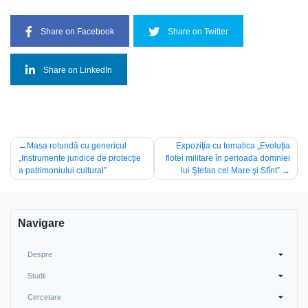
Share on Facebook
Share on Twitter
Share on LinkedIn
Post
Masa rotundă cu genericul
Expoziţia cu tematica „Evoluţia
„Instrumente juridice de protecţie
flotei militare în perioada domniei
navigation
a patrimoniului cultural”
lui Ştefan cel Mare şi Sfînt”
Navigare
Despre
Studii
Cercetare