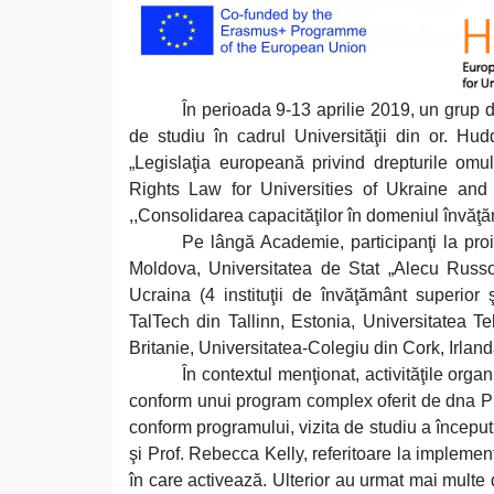
În perioada 9-13 aprilie 2019, un grup d
de studiu în cadrul Universităţii din or. Hud
„Legislaţia europeană privind drepturile om
Rights Law for Universities of Ukraine an
,,Consolidarea capacităţilor în domeniul învăţă
Pe lângă Academie, participanţi la pro
Moldova, Universitatea de Stat „Alecu Russ
Ucraina (4 instituţii de învăţământ superior
TalTech din Tallinn, Estonia, Universitatea 
Britanie, Universitatea-Colegiu din Cork, Irlanda
În contextul menţionat, activităţile orga
conform unui program complex oferit de dna Prof
conform programului, vizita de studiu a începu
şi Prof. Rebecca Kelly, referitoare la implement
în care activează. Ulterior au urmat mai multe