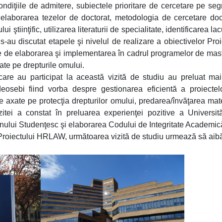
 condiţiile de admitere, subiectele prioritare de cercetare pe se
a elaborarea tezelor de doctorat, metodologia de cercetare doc
lui ştiinţific, utilizarea literaturii de specialitate, identificarea la
-au discutat etapele şi nivelul de realizare a obiectivelor Proi
ate de elaborarea şi implementarea în cadrul programelor de mast
xate pe drepturile omului.
care au participat la această vizită de studiu au preluat ma
eosebi fiind vorba despre gestionarea eficientă a proiectel
re axate pe protecţia drepturilor omului, predarea/învăţarea mate
itei a constat în preluarea experienţei pozitive a Universită
nului Studenţesc şi elaborarea Codului de Integritate Academic
ul Proiectului HRLAW, următoarea vizită de studiu urmează să aibă