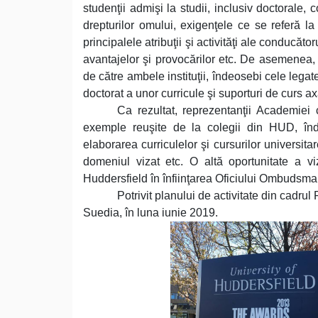
studenţii admişi la studii, inclusiv doctorale,
drepturilor omului, exigenţele ce se referă l
principalele atribuţii şi activităţi ale conducătoru
avantajelor şi provocărilor etc. De asemenea, s
de către ambele instituţii, îndeosebi cele leg
doctorat a unor curricule şi suporturi de curs a
Ca rezultat, reprezentanţii Academiei 
exemple reuşite de la colegii din HUD, înd
elaborarea curriculelor şi cursurilor universita
domeniul vizat etc. O altă oportunitate a viz
Huddersfield în înfiinţarea Oficiului Ombudsma
Potrivit planului de activitate din cadr
Suedia, în luna iunie 2019.