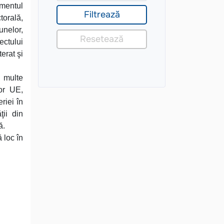
gmentul
torală,
cunelor,
ectului
erat şi
i multe
or UE,
riei în
ţii din
ă.
 loc în