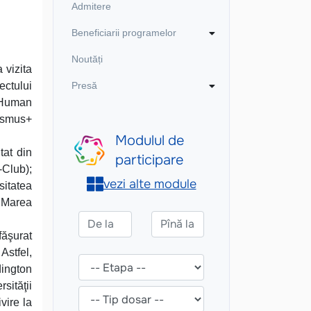
Admitere
Beneficiarii programelor
Noutăți
 vizita
ectului
Presă
n Human
asmus+
tat din
Club);
sitatea
, Marea
făşurat
Astfel,
dington
sităţii
vire la