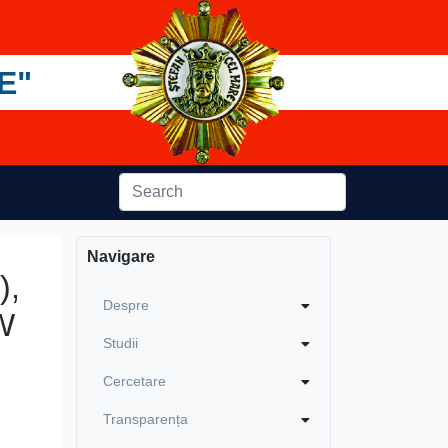
E"
Navigare
),
Despre
AW
Studii
Cercetare
Transparența