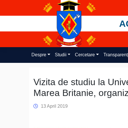
Skip
to
content
A
Despre
Studii
Cercetare
Transparen
Vizita de studiu la Uni
Marea Britanie, organi
13 April 2019