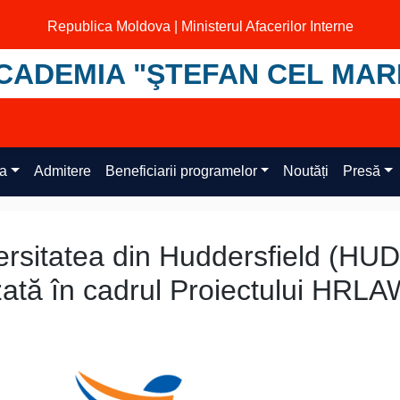
Republica Moldova | Ministerul Afacerilor Interne
CADEMIA "ŞTEFAN CEL MAR
ța
Admitere
Beneficiarii programelor
Noutăți
Presă
versitatea din Huddersfield (HUD
zată în cadrul Proiectului HRL