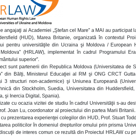
e angajaţi ai Academiei „Ştefan cel Mare” a MAI au participat la
dersfield (HUD), Marea Britanie, organizată în contextul Proi
ului pentru universităţile din Ucraina şi Moldova / Europea
d Moldova” (HRLAW), implementat în cadrul Programului Er
mântului superior”.
iect sunt partenerii din Republica Moldova (Universitatea de S
o” din Bălţi, Ministerul Educaţiei al RM şi ONG CRCT Gutta-
 şi 3 structuri non-academice) şi Uniunea Europeană (Univer
Tehnică din Stockholm, Suedia, Universitatea din Huddersfield
, şi Inercia Digital, Spania).
nizate cu ocazia vizitei de studiu în cadrul Universităţii s-au des
. Joan Lu, coordonator al proiectului din partea Marii Britanii. 
t cu prezentarea experienţei colegilor din HUD, Prof. Stuart Tod
area politicilor în domeniul drepturilor omului prin prisma Univer
 discuţii de interes comun ce rezultă din Proiectul HRLAW cu pri