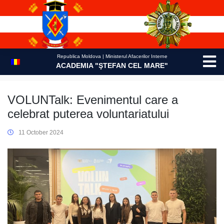
Skip
to
content
Republica Moldova | Ministerul Afacerilor Interne
ACADEMIA "ŞTEFAN CEL MARE"
VOLUNTalk: Evenimentul care a
celebrat puterea voluntariatului
11 October 2024