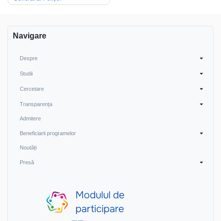
navigation
Navigare
Despre
Studii
Cercetare
Transparența
Admitere
Beneficiarii programelor
Noutăți
Presă