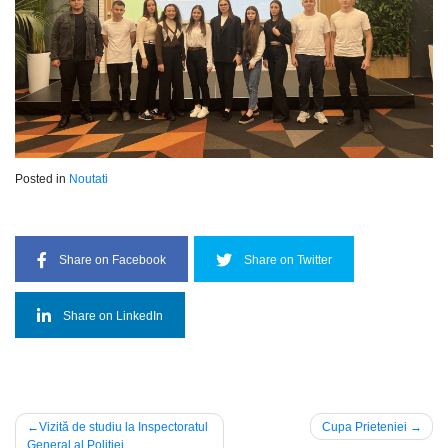
Posted in
Noutati
Share on Facebook
Share on Twitter
Share on LinkedIn
Post
Vizită de studiu la Inspectoratul
Cupa Prieteniei
General al Poliției