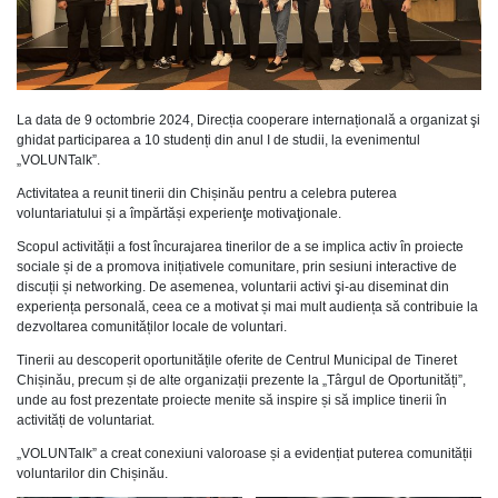
La data de 9 octombrie 2024, Direcția cooperare internațională a organizat şi
ghidat participarea a 10 studenți din anul I de studii, la evenimentul
„VOLUNTalk”.
Activitatea a reunit tinerii din Chișinău pentru a celebra puterea
voluntariatului și a împărtăși experienţe motivaţionale.
Scopul activității a fost încurajarea tinerilor de a se implica activ în proiecte
sociale și de a promova inițiativele comunitare, prin sesiuni interactive de
discuții și networking. De asemenea, voluntarii activi şi-au diseminat din
experiența personală, ceea ce a motivat și mai mult audiența să contribuie la
dezvoltarea comunităților locale de voluntari.
Tinerii au descoperit oportunitățile oferite de Centrul Municipal de Tineret
Chișinău, precum și de alte organizații prezente la „Târgul de Oportunități”,
unde au fost prezentate proiecte menite să inspire și să implice tinerii în
activități de voluntariat.
„VOLUNTalk” a creat conexiuni valoroase și a evidențiat puterea comunității
voluntarilor din Chișinău.