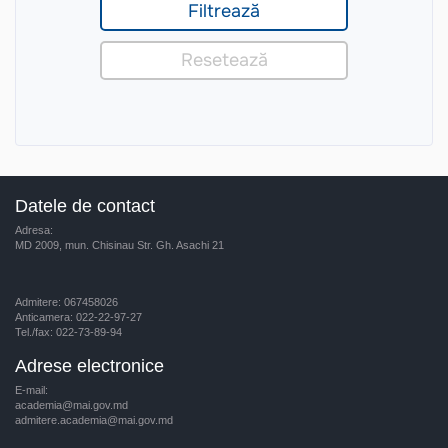
Datele de contact
Adresa:
MD 2009, mun. Chisinau Str. Gh. Asachi 21
Admitere: 067458026
Anticamera: 022-22-97-27
Tel./fax: 022-73-89-94
Adrese electronice
E-mail:
academia@mai.gov.md
admitere.academia@mai.gov.md