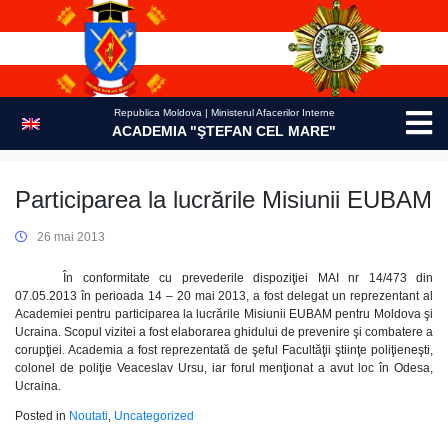
Skip
to
content
Republica Moldova | Ministerul Afacerilor Interne
ACADEMIA "ŞTEFAN CEL MARE"
Participarea la lucrările Misiunii EUBAM
26 mai 2013
În conformitate cu prevederile dispoziţiei MAI nr 14/473 din
07.05.2013 în perioada 14 – 20 mai 2013, a fost delegat un reprezentant al
Academiei pentru participarea la lucrările Misiunii EUBAM pentru Moldova şi
Ucraina. Scopul vizitei a fost elaborarea ghidului de prevenire şi combatere a
corupţiei. Academia a fost reprezentată de şeful Facultăţii ştiinţe poliţieneşti,
colonel de poliţie Veaceslav Ursu, iar forul menţionat a avut loc în Odesa,
Ucraina.
Posted in
Noutati
,
Uncategorized