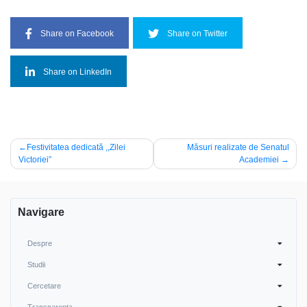
Share on Facebook
Share on Twitter
Share on LinkedIn
Navigare
Festivitatea dedicată ,,Zilei
Măsuri realizate de Senatul
Victoriei”
Academiei
în
articole
Navigare
Despre
Studii
Cercetare
Transparența