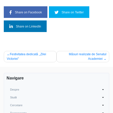
Share on Facebook
Share on Twitter
Share on LinkedIn
Post
Festivitatea dedicată ,,Zilei
Măsuri realizate de Senatul
Victoriei”
Academiei
navigation
Navigare
Despre
Studii
Cercetare
Transparența