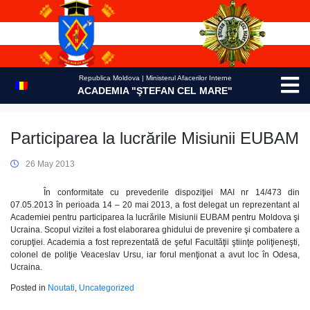
Skip
to
content
Republica Moldova | Ministerul Afacerilor Interne
ACADEMIA "ŞTEFAN CEL MARE"
Participarea la lucrările Misiunii EUBAM
26 May 2013
În conformitate cu prevederile dispoziţiei MAI nr 14/473 din
07.05.2013 în perioada 14 – 20 mai 2013, a fost delegat un reprezentant al
Academiei pentru participarea la lucrările Misiunii EUBAM pentru Moldova şi
Ucraina. Scopul vizitei a fost elaborarea ghidului de prevenire şi combatere a
corupţiei. Academia a fost reprezentată de şeful Facultăţii ştiinţe poliţieneşti,
colonel de poliţie Veaceslav Ursu, iar forul menţionat a avut loc în Odesa,
Ucraina.
Posted in
Noutati
,
Uncategorized