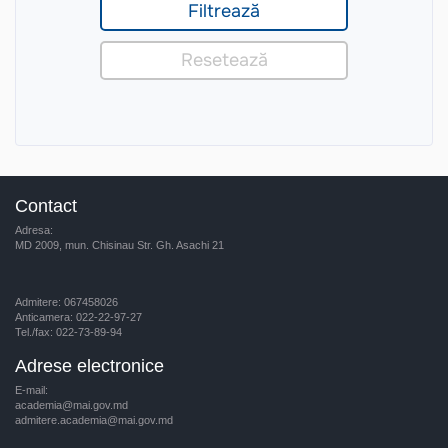
Contact
Adresa:
MD 2009, mun. Chisinau Str. Gh. Asachi 21
Admitere: 067458026
Anticamera: 022-22-97-27
Tel./fax: 022-73-89-94
Adrese electronice
E-mail:
academia@mai.gov.md
admitere.academia@mai.gov.md