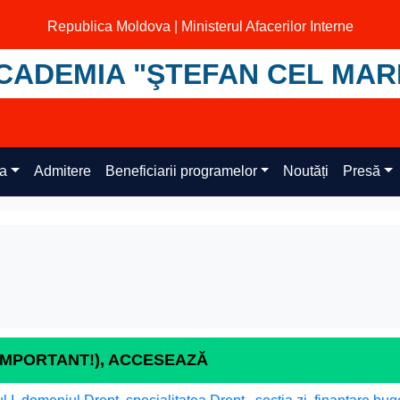
Republica Moldova | Ministerul Afacerilor Interne
CADEMIA "ŞTEFAN CEL MAR
ța
Admitere
Beneficiarii programelor
Noutăți
Presă
(IMPORTANT!), ACCESEAZĂ