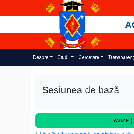
Skip
to
content
A
Despre
Studii
Cercetare
Transparen
Sesiunea de bază
AVIZE 