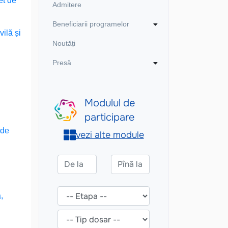
et de
Admitere
Beneficiarii programelor
vilă și
Noutăți
Presă
 de
,