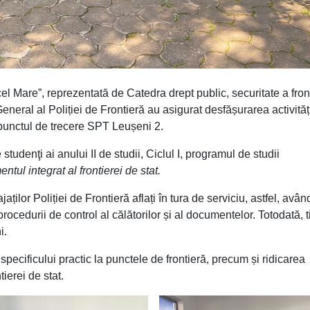
l Mare”, reprezentată de Catedra drept public, securitate a front
General al Poliției de Frontieră au asigurat desfășurarea activităț
 punctul de trecere SPT Leușeni 2.
tudenţi ai anului II de studii, Ciclul I, programul de studii
tul integrat al frontierei de stat
.
jaților Poliției de Frontieră aflați în tura de serviciu, astfel, avân
rocedurii de control al călătorilor și al documentelor. Totodată, ti
i.
 specificului practic la punctele de frontieră, precum și ridicarea
tierei de stat.