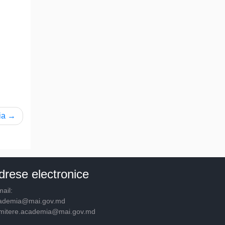
ia
drese electronice
ail:
ademia@mai.gov.md
mitere.academia@mai.gov.md