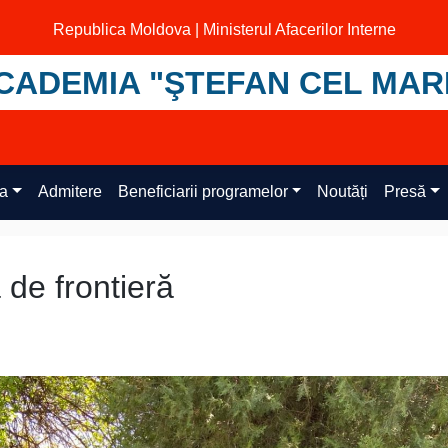
Republica Moldova | Ministerul Afacerilor Interne
CADEMIA "ŞTEFAN CEL MAR
ța
Admitere
Beneficiarii programelor
Noutăți
Presă
 de frontieră