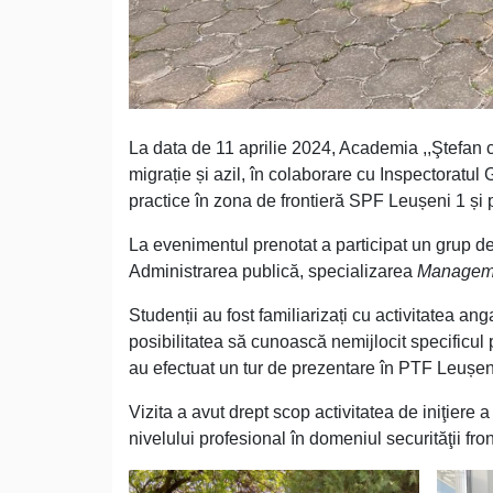
La data de 11 aprilie 2024, Academia ,,Ştefan ce
migrație și azil, în colaborare cu Inspectoratul 
practice în zona de frontieră SPF Leușeni 1 și
La evenimentul prenotat a participat un grup de s
Administrarea publică, specializarea
Managemen
Studenții au fost familiarizați cu activitatea anga
posibilitatea să cunoască nemijlocit specificul p
au efectuat un tur de prezentare în PTF Leușen
Vizita a avut drept scop activitatea de iniţiere a
nivelului profesional în domeniul securităţii fron