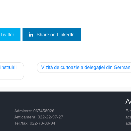
Twitter
Share on LinkedIn
nstruirii
Vizită de curtoazie a delegaţiei din German
A
Admitere: 067458026
E-m
Anticamera: 022-22-97-27
ac
Tel./fax: 022-73-89-94
ad