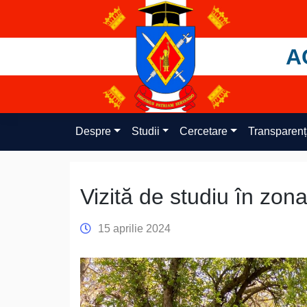
Skip
to
content
A
Despre
Studii
Cercetare
Transparen
Vizită de studiu în zona
15 aprilie 2024