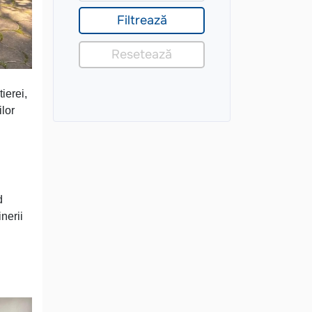
ierei,
ilor
d
nerii