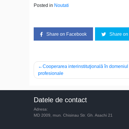
Posted in
Noutati
Share on Facebook
Share on 
Navigare
Cooperarea interinstituţională în domeniul i
profesionale
în
articole
Datele de contact
Adresa:
MD 2009, mun. Chisinau Str. Gh. Asachi 21