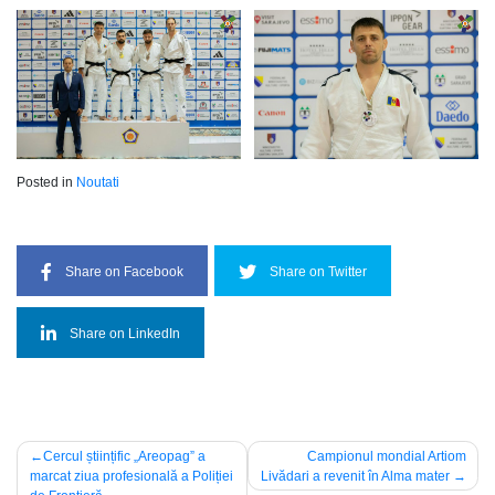
Posted in
Noutati
Share on Facebook
Share on Twitter
Share on LinkedIn
Navigare
Cercul științific „Areopag” a
Campionul mondial Artiom
marcat ziua profesională a Poliției
Livădari a revenit în Alma mater
în