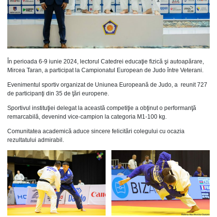
În perioada 6-9 iunie 2024, lectorul Catedrei educaţie fizică şi autoapărare,
Mircea Taran, a participat la Campionatul European de Judo între Veterani.
Evenimentul sportiv organizat de Uniunea Europeană de Judo, a reunit 727
de participanţi din 35 de ţări europene.
Sportivul instituţiei delegat la această competiţie a obţinut o performanţă
remarcabilă, devenind vice-campion la categoria M1-100 kg.
Comunitatea academică aduce sincere felicitări colegului cu ocazia
rezultatului admirabil.