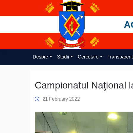
Skip
to
content
A
Despre
Studii
Cercetare
Transparen
Campionatul Naţional l
21 February 2022