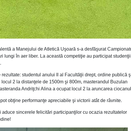
valentă a Manejului de Atletică Uşoară s-a desfăşurat Campionat
i lungi în aer liber
.
La această competiţie au participat studenţii
.
rezultate: studentul anului II al Facultăţii drept, ordine publică ş
 pe locul 2 la distanţele de 1500m şi 800m, masterandul Buzulan
asteranda Andriţchi Alina a ocupat locul 2 la aruncarea ciocanul
ot obţine performanţe apreciabile şi victorii atât de râvnite.
i aduce sincerele felicitări participanţilor cu ocazia rezultatelor
udine!