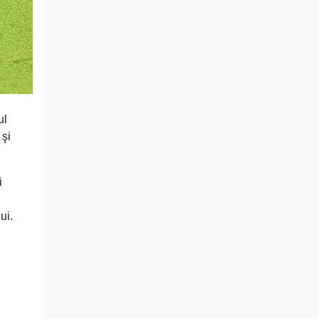
ul
 şi
i
ui.