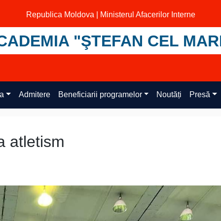
Republica Moldova | Ministerul Afacerilor Interne
CADEMIA "ŞTEFAN CEL MAR
ța
Admitere
Beneficiarii programelor
Noutăți
Presă
a atletism