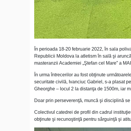
În perioada 18-20 februarie 2022, în sala poli
Republicii Moldova la atletism în sală şi aruncăr
masteranzii Academiei „Ştefan cel Mare” a MAI
În urma întrecerilor au fost obţinute următoarele 
securitate civilă, Ivanciuc Gabriel, s-a plasat
Gheorghe – locul 2 la distanţa de 1500m, iar m
Doar prin perseverenţă, muncă şi disciplină se p
Colectivul catedrei de profil din cadrul instituţie
obţinute şi recunoştinţă pentru sârguinţă şi atit