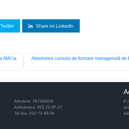
Twitter
Share on LinkedIn
a MAI la
Absolvirea cursului de formare managerială de
A
Admitere: 067458026
E-m
Anticamera: 022-22-97-27
ac
Tel./fax: 022-73-89-94
ad