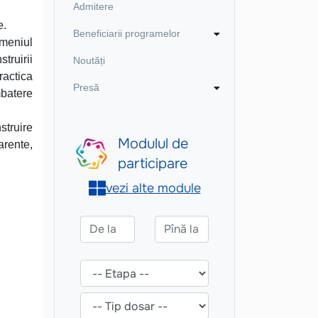
Admitere
e.
Beneficiarii programelor
omeniul
truirii
Noutăți
ractica
Presă
mbatere
struire
arente,