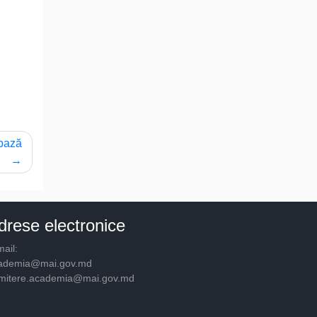
 bază
drese electronice
ail:
ademia@mai.gov.md
mitere.academia@mai.gov.md