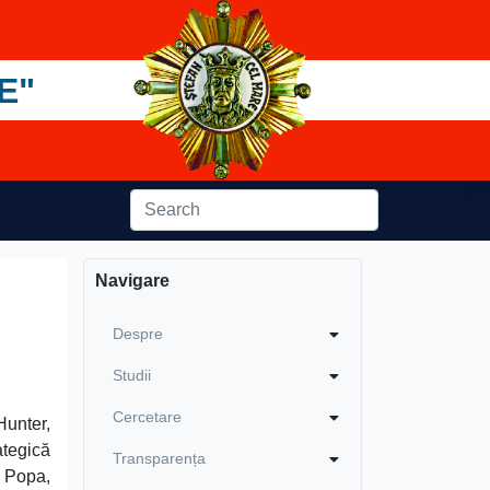
E"
Navigare
Despre
Studii
Cercetare
Hunter,
ategică
Transparența
e Popa,