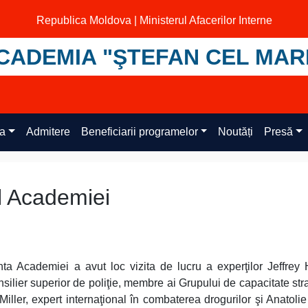
Republica Moldova | Ministerul Afacerilor Interne
CADEMIA "ŞTEFAN CEL MAR
ța
Admitere
Beneficiarii programelor
Noutăți
Presă
ul Academiei
a Academiei a avut loc vizita de lucru a experţilor Jeffrey 
nsilier superior de poliţie, membre ai Grupului de capacitate str
ller, expert internaţional în combaterea drogurilor şi Anatoli