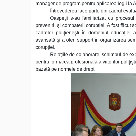
manager de program pentru aplicarea legii la
Întrevederea face parte din cadrul evaluă
Oaspeţii s-au familiarizat cu procesu
prevenirii şi combaterii corupţiei. A fost făcut
cadrelor poliţieneşti în domeniul educaţiei a
avansată şi a oferi support în organizarea semi
corupţiei.
Relaţiile de colaborare, schimbul de expe
pentru formarea profesională a viitorilor poliţiş
bazată pe normele de drept.