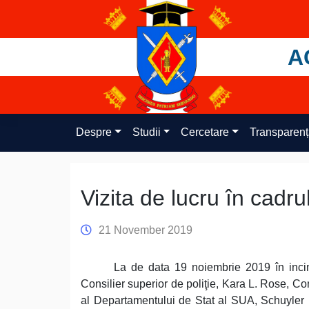
Skip
to
content
A
Despre
Studii
Cercetare
Transparen
Vizita de lucru în cadr
21 November 2019
La de data 19 noiembrie 2019 în incint
Consilier superior de poliţie, Kara L. Rose, Co
al Departamentului de Stat al SUA, Schuyler Mi