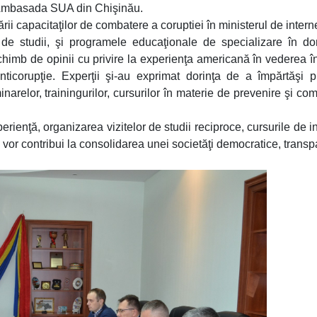
 Ambasada SUA din Chişinău.
rii capacitaţilor de combatere a coruptiei în ministerul de intern
l de studii, şi programele educaţionale de specializare în d
 schimb de opinii cu privire la experienţa americană în vederea îns
nticorupţie. Experţii şi-au exprimat dorinţa de a împărtăşi p
narelor, trainingurilor, cursurilor în materie de prevenire şi co
rienţă, organizarea vizitelor de studii reciproce, cursurile de in
ti vor contribui la consolidarea unei societăţi democratice, transp