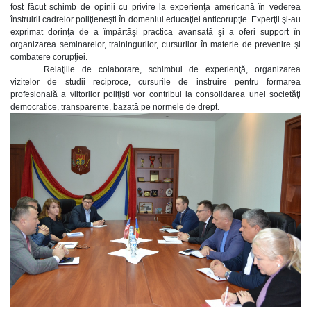
fost făcut schimb de opinii cu privire la experienţa americană în vederea
înstruirii cadrelor poliţieneşti în domeniul educaţiei anticorupţie. Experţii şi-au
exprimat dorinţa de a împărtăşi practica avansată şi a oferi support în
organizarea seminarelor, trainingurilor, cursurilor în materie de prevenire şi
combatere corupţiei.
Relaţiile de colaborare, schimbul de experienţă, organizarea
vizitelor de studii reciproce, cursurile de instruire pentru formarea
profesională a viitorilor poliţişti vor contribui la consolidarea unei societăţi
democratice, transparente, bazată pe normele de drept.