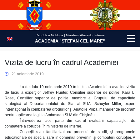
Skip
to
content
Republica Moldova | Ministerul Afacerilor Interne
ACADEMIA "ŞTEFAN CEL MARE"
Vizita de lucru în cadrul Academiei
21 noiembrie 2019
La de data 19 noiembrie 2019 în incinta Academiei a avut loc vizita
de lucru a experţilor Jeffrey Hunter, Consilier superior de poliţie, Kara L.
Rose, Consilier superior de poliţie, membre ai Grupului de capacitate
strategică al Departamentului de Stat al SUA, Schuyler Miller, expert
internaţional în combaterea drogurilor şi Anatolie Popa, manager de program
pentru aplicarea legii la Ambasada SUA din Chişinău.
Întrevederea face parte din cadrul evaluării capacitaţilor de
combatere a coruptiei în ministerul de interne.
Oaspeţii s-au familiarizat cu procesul de studii, şi programele
educaţionale de specializare în domeniul prevenirii şi combaterii corupţiei. A