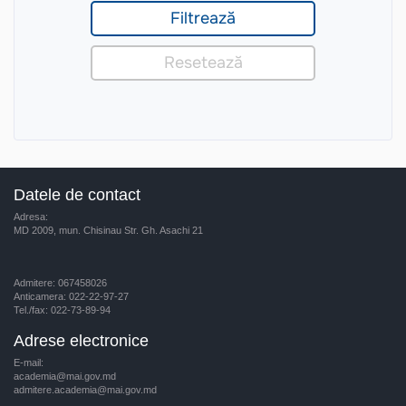
Datele de contact
Adresa:
MD 2009, mun. Chisinau Str. Gh. Asachi 21
Admitere: 067458026
Anticamera: 022-22-97-27
Tel./fax: 022-73-89-94
Adrese electronice
E-mail:
academia@mai.gov.md
admitere.academia@mai.gov.md