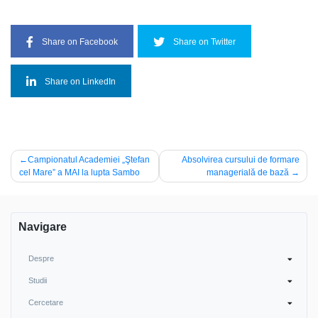
Share on Facebook
Share on Twitter
Share on LinkedIn
Navigare
Campionatul Academiei „Ştefan
Absolvirea cursului de formare
cel Mare” a MAI la lupta Sambo
managerială de bază
în
articole
Navigare
Despre
Studii
Cercetare