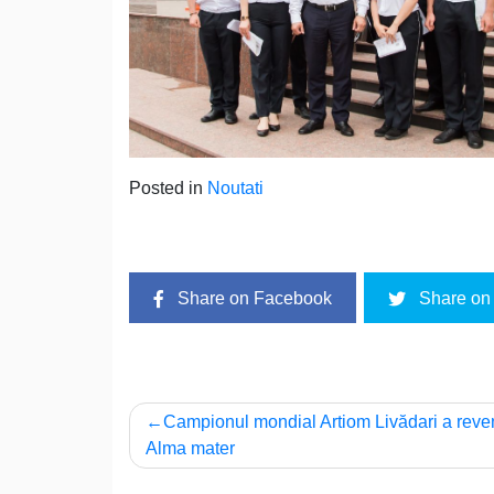
Posted in
Noutati
Share on Facebook
Share on 
Navigare
Campionul mondial Artiom Livădari a reven
Alma mater
în