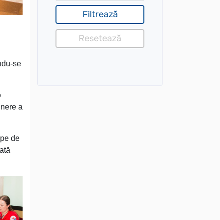
ându-se
o
inere a
 pe de
tată