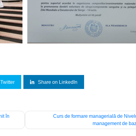
Twitter
Share on LinkedIn
it în
Curs de formare managerială de Nivelu
management de ba