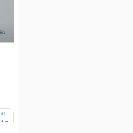
l I –
ză