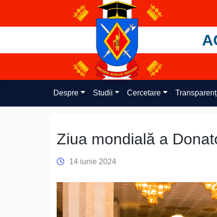
Skip
to
content
A
Despre
Studii
Cercetare
Transparen
Ziua mondială a Donat
14 iunie 2024