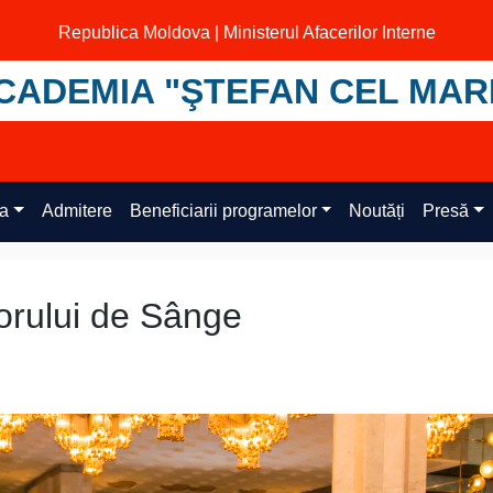
Republica Moldova | Ministerul Afacerilor Interne
CADEMIA "ŞTEFAN CEL MAR
ța
Admitere
Beneficiarii programelor
Noutăți
Presă
orului de Sânge