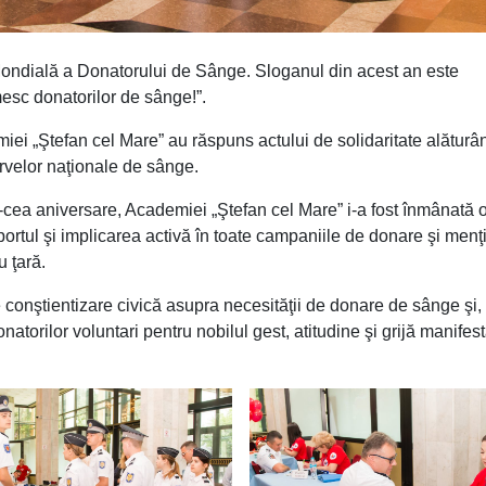
Mondială a Donatorului de Sânge. Sloganul din acest an este
esc donatorilor de sânge!”.
emiei „Ştefan cel Mare” au răspuns actului de solidaritate alătur
rvelor naţionale de sânge.
20-cea aniversare, Academiei „Ştefan cel Mare” i-a fost înmânată 
ortul şi implicarea activă în toate campaniile de donare şi menţ
 ţară.
 conştientizare civică asupra necesităţii de donare de sânge şi,
natorilor voluntari pentru nobilul gest, atitudine şi grijă manifes