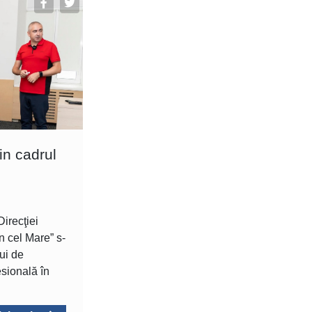
din cadrul
irecţiei
n cel Mare” s-
ui de
esională în