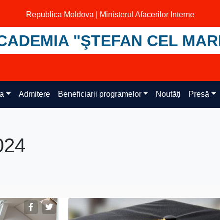
Republica Moldova | Ministerul Afacerilor Interne
CADEMIA "ŞTEFAN CEL MAR
ța
Admitere
Beneficiarii programelor
Noutăți
Presă
024