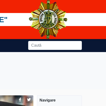
E"
Navigare