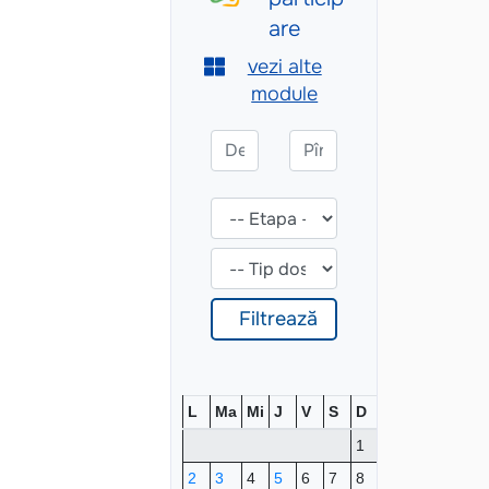
L
Ma
Mi
J
V
S
D
1
2
3
4
5
6
7
8