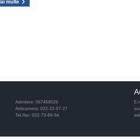
ai multe
A
Admitere: 067458026
E-m
Anticamera: 022-22-97-27
ac
Tel./fax: 022-73-89-94
ad
© 2026
Academia "Ştefan cel Mare"