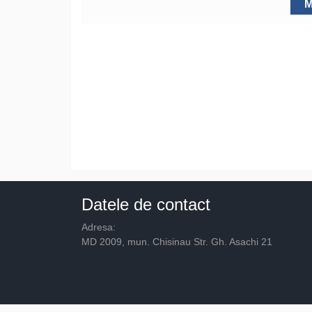
M
Datele de contact
Adresa:
MD 2009, mun. Chisinau Str. Gh. Asachi 21