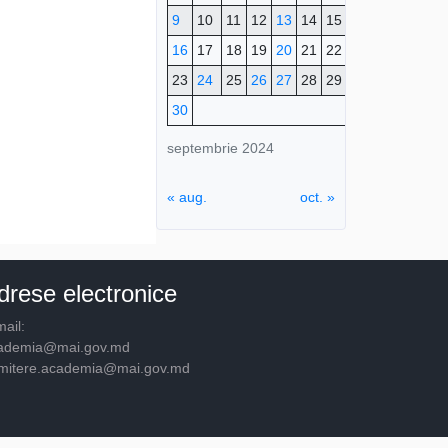
9
10
11
12
13
14
15
16
17
18
19
20
21
22
23
24
25
26
27
28
29
30
septembrie 2024
« aug.
oct. »
drese electronice
ail:
ademia@mai.gov.md
mitere.academia@mai.gov.md