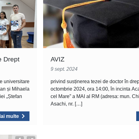
e Drept
AVIZ
9 sept. 2024
e universitare
privind susținerea tezei de doctor în dre
lan și Mihaela
octombrie 2024, ora 14:00, în incinta A
ei „Ștefan
cel Mare” a MAI al RM (adresa: mun. Chiș
Asachi, nr. […]
ai multe