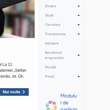
Despre
Studii
Cercetare
Transparența
Admitere
Beneficiarii
programelor
pt La 11
Noutăți
cademiei „Ștefan
inău, str. Gh.
Presă
Mai multe