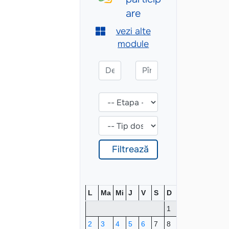
L
Ma
Mi
J
V
S
D
1
2
3
4
5
6
7
8