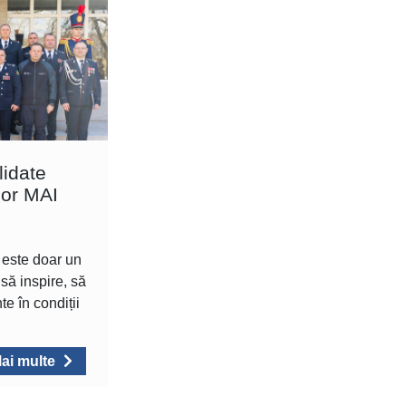
idate
lor MAI
 este doar un
 să inspire, să
e în condiții
ai multe