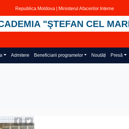
Republica Moldova | Ministerul Afacerilor Interne
CADEMIA "ŞTEFAN CEL MAR
ța
Admitere
Beneficiarii programelor
Noutăți
Presă