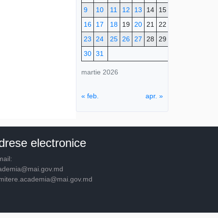
9
10
11
12
13
14
15
16
17
18
19
20
21
22
23
24
25
26
27
28
29
30
31
martie 2026
« feb.
apr. »
drese electronice
ail:
ademia@mai.gov.md
mitere.academia@mai.gov.md