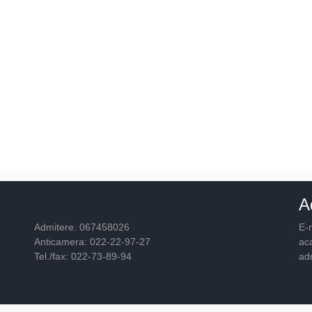
A
Admitere: 067458026
E-m
Anticamera: 022-22-97-27
ac
Tel./fax: 022-73-89-94
ad
© 2026
Academia "Ştefan cel Mare"