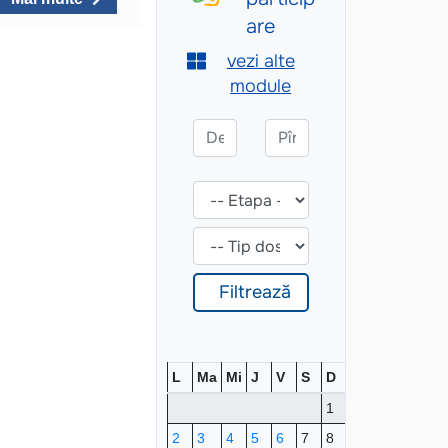
L
Ma
Mi
J
V
S
D
1
2
3
4
5
6
7
8