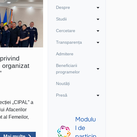
Despre
Studii
Cercetare
Transparența
Admitere
privind
, organizat
Beneficiarii
”
programelor
Noutăți
l
Presă
ecției „CIPAL” a
ui Afacerilor
t al Femeilor,
Mai multe