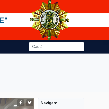
E"
Navigare