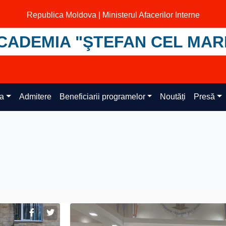
Republica Moldova | Ministerul Afacerilor Interne
CADEMIA "ŞTEFAN CEL MAR
ța
Admitere
Beneficiarii programelor
Noutăți
Presă