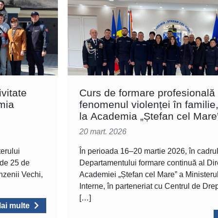
vitate
Curs de formare profesională 
mia
fenomenul violenței în familie
la Academia „Ștefan cel Mare
20 mart. 2026
erului
În perioada 16–20 martie 2026, în cadru
 de 25 de
Departamentului formare continuă al Dir
înzenii Vechi,
Academiei „Ștefan cel Mare” a Ministerul
Interne, în parteneriat cu Centrul de Drep
[…]
ai multe