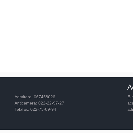
A
Admitere: 067458026
E-m
Anticamera: 022-22-97-27
ac
Tel./fax: 022-73-89-94
ad
© 2026
Academia "Ştefan cel Mare"