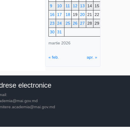
9
10
11
12
13
14
15
16
17
18
19
20
21
22
23
24
25
26
27
28
29
30
31
martie 2026
« feb.
apr. »
drese electronice
ail:
ademia@mai.gov.md
mitere.academia@mai.gov.md