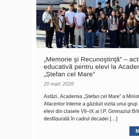
„Memorie şi Recunoştinţă” – acti
educativă pentru elevi la Acade
„Ștefan cel Mare”
20 mart. 2026
Astăzi, Academia „Ștefan cel Mare” a Minist
Afacerilor Interne a găzduit vizita unui grup
elevi din clasele VII–IX ai I.P. Gimnaziul Br
desfășurată în cadrul decadei […]
M