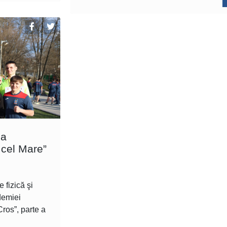
la
cel Mare”
 fizică şi
demiei
Cros”, parte a