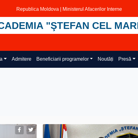
Republica Moldova | Ministerul Afacerilor Interne
CADEMIA "ŞTEFAN CEL MAR
ța
Admitere
Beneficiarii programelor
Noutăți
Presă