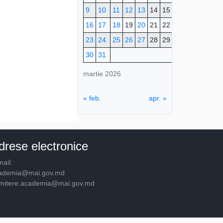
9
10
11
12
13
14
15
16
17
18
19
20
21
22
23
24
25
26
27
28
29
30
31
martie 2026
« feb.
apr. »
drese electronice
ail:
ademia@mai.gov.md
mitere.academia@mai.gov.md