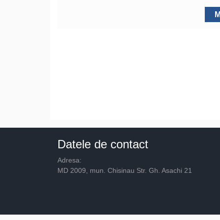
M
Datele de contact
Adresa:
MD 2009, mun. Chisinau Str. Gh. Asachi 21