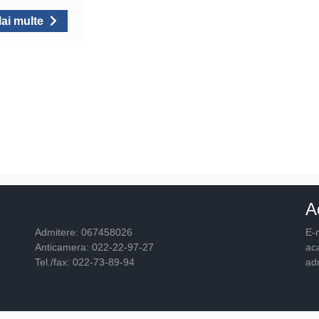
ai multe
A
Admitere: 067458026
E-m
Anticamera: 022-22-97-27
ac
Tel./fax: 022-73-89-94
ad
© 2026
Academia "Ştefan cel Mare"