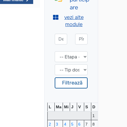
L
Ma
Mi
J
V
S
D
1
2
3
4
5
6
7
8