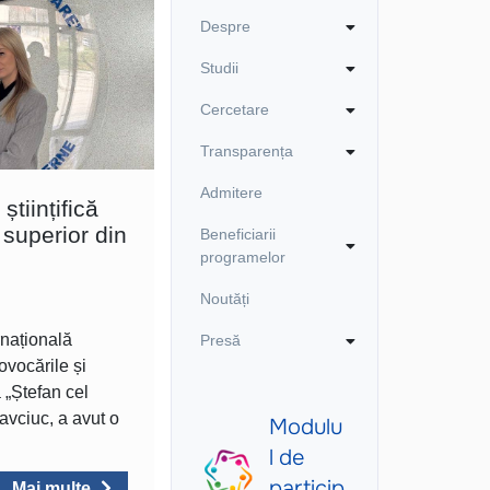
Despre
Studii
Cercetare
Transparența
Admitere
tiințifică
t superior din
Beneficiarii
programelor
Noutăți
ernațională
Presă
rovocările și
 „Ștefan cel
tavciuc, a avut o
Mai multe