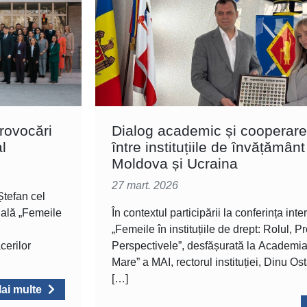
provocări
Dialog academic și cooperare ș
l
între instituțiile de învățămân
Moldova și Ucraina
27 mart. 2026
Ștefan cel
nală „Femeile
În contextul participării la conferința int
„Femeile în instituțiile de drept: Rolul, P
cerilor
Perspectivele”, desfășurată la Academia
Mare” a MAI, rectorul instituției, Dinu Os
[…]
ai multe